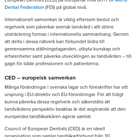
European Dentists (CED) på europeisk nivå och
FDI World
Dental Federation
(FDI) på global nivå.
Internationell samverkan är viktig eftersom beslut och
regelverk som påverkar svensk tandvård i allt större
utsträckning formas i internationella sammanhang. Genom
att delta i dessa nätverk kan förbundet bidra till
gemensamma ställningstaganden, utbyta kunskap och
erfarenheter samt påverka utvecklingen av tandvården – till
gagn för både professionen och patienterna.
CED – europeisk samverkan
Många förändringar i svenska lagar och föreskrifter har sitt
ursprung i EU-direktiv och EU-förordningar. För att tidigt
kunna påverka dessa regelverk och säkerställa att
tandvårdens perspektiv beaktas är det avgörande att den
europeiska tandläkarkåren agerar samlat.
Council of European Dentists (CED) är en ideell
organisation som samlar tandläkarförbund från 30