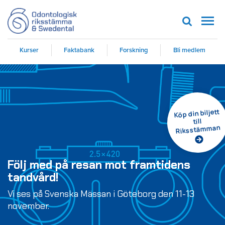
Men
Kurser
Faktabank
Forskning
Bli medlem
Köp din biljett
till
Riksstämman
Följ med på resan mot framtidens
tandvård!
Vi ses på Svenska Mässan i Göteborg den 11-13
november.