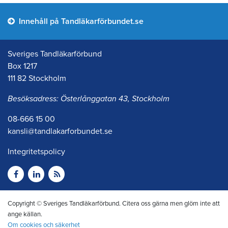
Innehåll på Tandläkarförbundet.se
Sveriges Tandläkarförbund
Box 1217
111 82 Stockholm
Besöksadress: Österlånggatan 43, Stockholm
08-666 15 00
kansli@tandlakarforbundet.se
Integritetspolicy
Copyright © Sveriges Tandläkarförbund. Citera oss gärna men glöm inte att
ange källan.
Om cookies och säkerhet