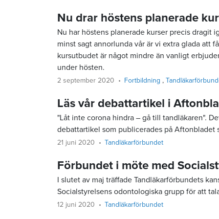
Nu drar höstens planerade kur
Nu har höstens planerade kurser precis dragit ig
minst sagt annorlunda vår är vi extra glada att f
kursutbudet är något mindre än vanligt erbjude
under hösten.
2 september 2020
Fortbildning
Tandläkarförbun
Läs vår debattartikel i Aftonbl
"Låt inte corona hindra – gå till tandläkaren". 
debattartikel som publicerades på Aftonbladet 
21 juni 2020
Tandläkarförbundet
Förbundet i möte med Socialst
I slutet av maj träffade Tandläkarförbundets ka
Socialstyrelsens odontologiska grupp för att ta
12 juni 2020
Tandläkarförbundet