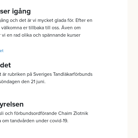
ser igång
ång och det är vi mycket glada för. Efter en
å välkomna er tillbaka till oss. Även om
r vi en rad olika och spännande kurser
det
adet
Det är rubriken på Sveriges Tandläkarförbunds
söndagen den 21 juni.
yrelsen
nsli och förbundsordförande Chaim Zlotnik
la om tandvården under covid-19.