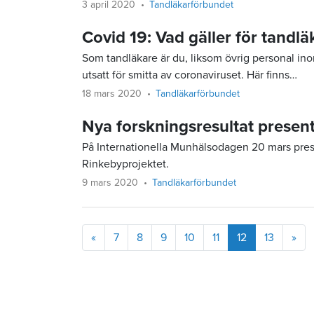
3 april 2020
Tandläkarförbundet
Covid 19: Vad gäller för tandl
Som tandläkare är du, liksom övrig personal ino
utsatt för smitta av coronaviruset. Här finns…
18 mars 2020
Tandläkarförbundet
Nya forskningsresultat presen
På Internationella Munhälsodagen 20 mars prese
Rinkebyprojektet.
9 mars 2020
Tandläkarförbundet
Föregående
Näs
«
7
8
9
10
11
12
13
»