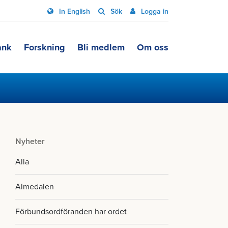
In English
Sök
Logga in
ank
Forskning
Bli medlem
Om oss
Nyheter
Alla
Almedalen
Förbundsordföranden har ordet