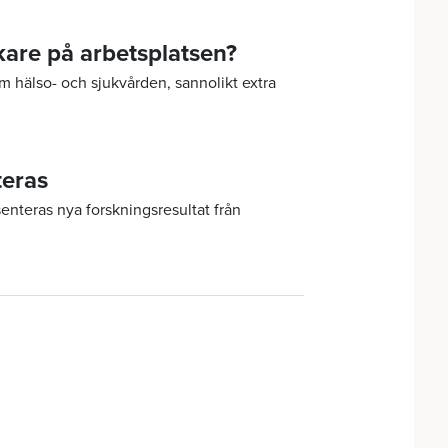
äkare på arbetsplatsen?
m hälso- och sjukvården, sannolikt extra
teras
nteras nya forskningsresultat från
ta