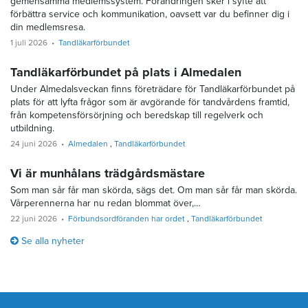
gemensamma medlemssystem. Förändringen sker i syfte att
förbättra service och kommunikation, oavsett var du befinner dig i
din medlemsresa.
1 juli 2026
Tandläkarförbundet
Tandläkarförbundet på plats i Almedalen
Under Almedalsveckan finns företrädare för Tandläkarförbundet på
plats för att lyfta frågor som är avgörande för tandvårdens framtid,
från kompetensförsörjning och beredskap till regelverk och
utbildning.
24 juni 2026
Almedalen
Tandläkarförbundet
Vi är munhålans trädgårdsmästare
Som man sår får man skörda, sägs det. Om man sår får man skörda.
Vårperennerna har nu redan blommat över,…
22 juni 2026
Förbundsordföranden har ordet
Tandläkarförbundet
Se alla nyheter