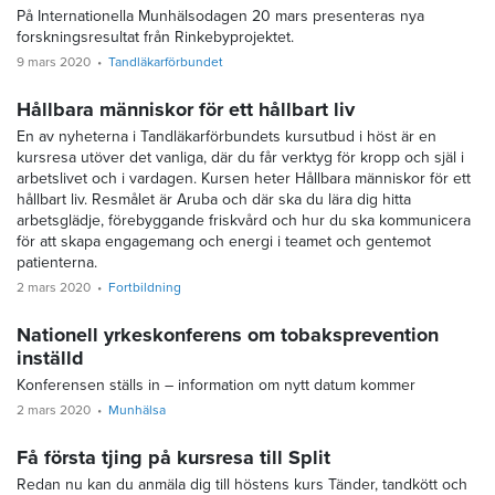
På Internationella Munhälsodagen 20 mars presenteras nya
forskningsresultat från Rinkebyprojektet.
9 mars 2020
Tandläkarförbundet
Hållbara människor för ett hållbart liv
En av nyheterna i Tandläkarförbundets kursutbud i höst är en
kursresa utöver det vanliga, där du får verktyg för kropp och själ i
arbetslivet och i vardagen. Kursen heter Hållbara människor för ett
hållbart liv. Resmålet är Aruba och där ska du lära dig hitta
arbetsglädje, förebyggande friskvård och hur du ska kommunicera
för att skapa engagemang och energi i teamet och gentemot
patienterna.
2 mars 2020
Fortbildning
Nationell yrkeskonferens om tobaksprevention
inställd
Konferensen ställs in – information om nytt datum kommer
2 mars 2020
Munhälsa
Få första tjing på kursresa till Split
Redan nu kan du anmäla dig till höstens kurs Tänder, tandkött och