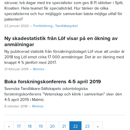
skruvar, två dagar med tre specialister som ges 8-11 oktober i Split,
Kroatien. Hela teamet får specialistråd. Hur tänker de olika
specialisterna och hur möjliggör samverkan bästa möjliga utfall för
patienten?
23 januari 2020
Fortbildning
Tandläkaryrket
Ny skadestatistik från Löf visar på en ökning av
anmälningar
Ny publicerad statistik från försäkringsbolaget Löf visar att under år
2018 tog Löf emot cirka 17 000 anmälningar. Det är en ökning med
knappt 4 % jämfört med 2017.
21 februari 2019
Remiss
Boka forskningskonferens 4-5 april 2019
Svenska Tandläkare-Sällskapets odontologiska
forskningskonferens "Vetenskap och klinik i samverkan" sker den
4-5 april 2019 i Malmö.
8 oktober 2018
Remiss
Föregående
Nästa
«
17
18
19
20
21
22
23
»