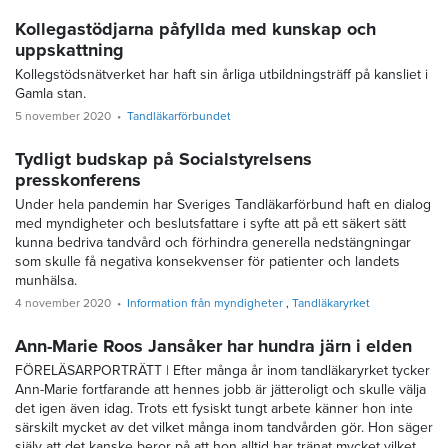
Kollegastödjarna påfyllda med kunskap och
uppskattning
Kollegstödsnätverket har haft sin årliga utbildningsträff på kansliet i
Gamla stan.
5 november 2020
Tandläkarförbundet
Tydligt budskap på Socialstyrelsens
presskonferens
Under hela pandemin har Sveriges Tandläkarförbund haft en dialog
med myndigheter och beslutsfattare i syfte att på ett säkert sätt
kunna bedriva tandvård och förhindra generella nedstängningar
som skulle få negativa konsekvenser för patienter och landets
munhälsa.
4 november 2020
Information från myndigheter
Tandläkaryrket
Ann-Marie Roos Jansåker har hundra järn i elden
FÖRELÄSARPORTRÄTT | Efter många år inom tandläkaryrket tycker
Ann-Marie fortfarande att hennes jobb är jätteroligt och skulle välja
det igen även idag. Trots ett fysiskt tungt arbete känner hon inte
särskilt mycket av det vilket många inom tandvården gör. Hon säger
själv att det kanske beror på att hon alltid har tränat mycket vilket