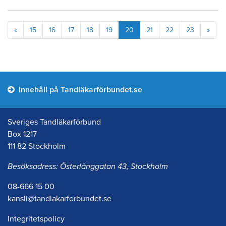
Föregående
Näst
«
15
16
17
18
19
20
21
22
23
»
Innehåll på Tandläkarförbundet.se
Sveriges Tandläkarförbund
Box 1217
111 82 Stockholm
Besöksadress: Österlånggatan 43, Stockholm
08-666 15 00
kansli@tandlakarforbundet.se
Integritetspolicy