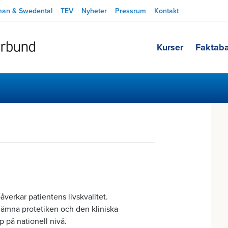
man & Swedental
TEV
Nyheter
Pressrum
Kontakt
Kurser
Faktab
rkar patientens livskvalitet.
 lämna protetiken och den kliniska
 på nationell nivå.