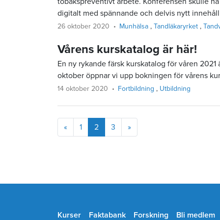
tobakspreventivt arbete. Konferensen skulle ha h
digitalt med spännande och delvis nytt innehåll
26 oktober 2020
Munhälsa
Tandläkaryrket
Tandv
Vårens kurskatalog är här!
En ny rykande färsk kurskatalog för våren 2021 ä
oktober öppnar vi upp bokningen för vårens kur
14 oktober 2020
Fortbildning
Utbildning
Föregående
Nästa
«
1
2
3
»
Kurser
Faktabank
Forskning
Bli medlem