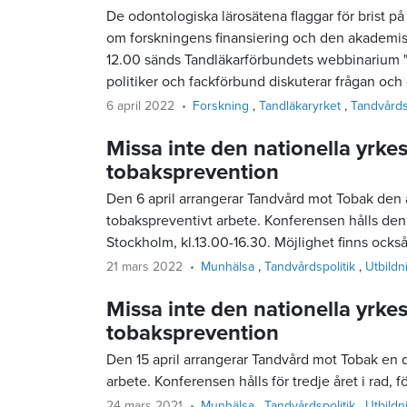
De odontologiska lärosätena flaggar för brist på
om forskningens finansiering och den akademisk
12.00 sänds Tandläkarförbundets webbinarium
politiker och fackförbund diskuterar frågan och ge
6 april 2022
Forskning
Tandläkaryrket
Tandvårds
Missa inte den nationella yrk
tobaksprevention
Den 6 april arrangerar Tandvård mot Tobak den
tobakspreventivt arbete. Konferensen hålls den
Stockholm, kl.13.00-16.30. Möjlighet finns också
21 mars 2022
Munhälsa
Tandvårdspolitik
Utbild
Missa inte den nationella yrk
tobaksprevention
Den 15 april arrangerar Tandvård mot Tobak en 
arbete. Konferensen hålls för tredje året i rad, f
24 mars 2021
Munhälsa
Tandvårdspolitik
Utbild