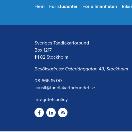
Hem
För studenter
För allmänheten
Riks
Sveriges Tandläkarförbund
Box 1217
111 82 Stockholm
Besöksadress: Österlånggatan 43, Stockholm
08-666 15 00
kansli@tandlakarforbundet.se
Integritetspolicy