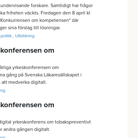
 undervisande forskare. Samtidigt har frågor
a friheten väckts. Fredagen den 8 april kl
 "Konkurrensen om kompetensen" där
r sina förslag till lösningar.
politik
Utbildning
eskonferensen om
 årliga yrkeskonferensen om
na gång på Svenska Läkaresällskapet i
 att medverka digitalt.
ning
eskonferensen om
digital yrkeskonferens om tobakspreventivt
ör andra gången digitalt.
ning