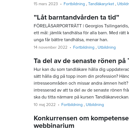
15 mars 2023
Fortbildning
Tandläkaryrket
Utbild
”Låt barntandvården ta tid”
FÖRELÄSARPORTRÄTT | Georgios Tsilingaridis, ö
ett mål: jämlik tandhälsa för alla barn. Med rätt 
unga får bättre tandhälsa, menar han.
14 november 2022
Fortbildning
Utbildning
Ta del av de senaste rönen på
Hur kan du som tandläkare hålla dig uppdatera
sätt hålla dig på topp inom din profession? Händ
intresseområden och missar andra ämnen helt? 
intresserad av att ta del av de senaste rönen fr
ska du titta närmare på kursen Tandläkarveckan
10 maj 2022
Fortbildning
Utbildning
Konkurrensen om kompetensen
webbinarium