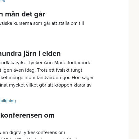
den mån det går
ysiska kurserna som går att ställa om till
undra järn i elden
dläkaryrket tycker Ann-Marie fortfarande
t igen även idag. Trots ett fysiskt tungt
vilket många inom tandvården gör. Hon säger
ränat mycket vilket gör att kroppen klarar av
tbildning
eskonferensen om
 en digital yrkeskonferens om