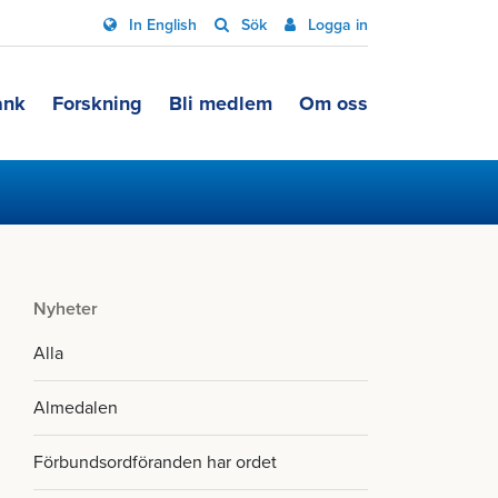
In English
Sök
Logga in
ank
Forskning
Bli medlem
Om oss
Nyheter
Alla
Almedalen
Förbundsordföranden har ordet