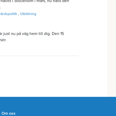
ållits i Stockholm i mars, nu hålls den
.
årdspolitik
Utbildning
r just nu på väg hem till dig. Den 15
ser.
Om oss