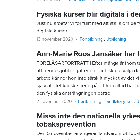
Fysiska kurser blir digitala i 
Just nu arbetar vi för fullt med att ställa om de f
digitala kurser.
13 november 2020
Fortbildning
Utbildning
Ann-Marie Roos Jansåker har h
FÖRELÄSARPORTRÄTT | Efter många år inom tan
att hennes jobb är jätteroligt och skulle välja de
arbete känner hon inte särskilt mycket av det 
själv att det kanske beror på att hon alltid har t
den fysiska ansträngningen bättre.
2 november 2020
Fortbildning
Tandläkaryrket
U
Missa inte den nationella yrk
tobaksprevention
Den 5 november arrangerar Tandvård mot Tobak