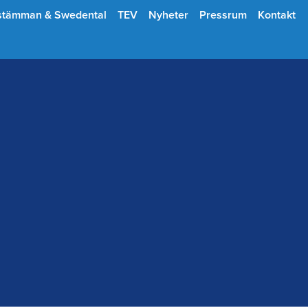
stämman & Swedental
TEV
Nyheter
Pressrum
Kontakt