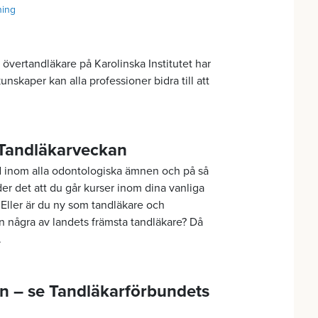
ning
vertandläkare på Karolinska Institutet har
kunskaper kan alla professioner bidra till att
 Tandläkarveckan
d inom alla odontologiska ämnen och på så
er det att du går kurser inom dina vanliga
Eller är du ny som tandläkare och
ån några av landets främsta tandläkare? Då
.
 – se Tandläkarförbundets