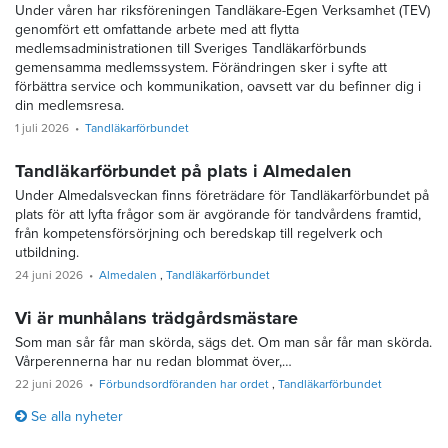
Under våren har riksföreningen Tandläkare-Egen Verksamhet (TEV)
genomfört ett omfattande arbete med att flytta
medlemsadministrationen till Sveriges Tandläkarförbunds
gemensamma medlemssystem. Förändringen sker i syfte att
förbättra service och kommunikation, oavsett var du befinner dig i
din medlemsresa.
1 juli 2026
Tandläkarförbundet
Tandläkarförbundet på plats i Almedalen
Under Almedalsveckan finns företrädare för Tandläkarförbundet på
plats för att lyfta frågor som är avgörande för tandvårdens framtid,
från kompetensförsörjning och beredskap till regelverk och
utbildning.
24 juni 2026
Almedalen
Tandläkarförbundet
Vi är munhålans trädgårdsmästare
Som man sår får man skörda, sägs det. Om man sår får man skörda.
Vårperennerna har nu redan blommat över,…
22 juni 2026
Förbundsordföranden har ordet
Tandläkarförbundet
Se alla nyheter