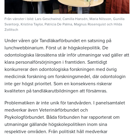
Från vänster i bild: Lars Geschwind, Camilla Hansén, Maria Nilsson, Gunilla
Svantorp, Kristina Taylor, Patricia De Palma, Magnus Rosenquist och Hilda
Zollitsch
Under våren gör Tandläkarförbundet en satsning på
lunchwebbinarium. Först ut är högskolepolitik. De
odontologiska lärosätena står inför utmaningar vad gäller att
klara personalförsörjningen i framtiden. Samtidigt
konkurrerar den odontologiska forskningen med övrig
medicinsk forskning om forskningsmedel, där odontologin
inte ger högst prioritet. Som en konsekvens riskerar
kvaliteten på tandläkarutbildningen att försämras.
Problematiken är inte unik för tandvården. I panelsamtalet
medverkar även Veterinärförbundet och
Psykologförbundet. Båda förbunden har rapporterat om
utmaningar gällande högskolepolitiken inom sina
respektive områden. Från politiskt håll medverkar