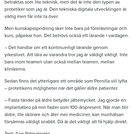
betraktas som lite teknisk, men det är inte den typen av
protetiker som jag är. Den tekniska digitala utvecklingen är
viktig men får inte ta över.
Men kunskapsspridning sker inte bara på föreläsningar och
kurs, påpekar hon. Det behövs också ett lärande i vardagen.
– Det handlar om ett kontinuerligt lärande genom
yrkeslivet. Att lära av varandra tror jag är väldigt viktigt. Inte
bara inom teamen utan också mellan teamen, mellan
klinikerna.
Sedan finns det ytterligare ett område som Pernilla vill lyfta
– protetikens möjligheter när det gäller äldre patienter.
– Fasta tänder på äldre betyder jättemycket. Jag gjorde en
implantatbro på min faster som 100-årspresent. När man blir
äldre, lite skörare och äter mer mediciner, kan munhälsan
försämras väldigt snabbt. Då är det viktigt att få hjälp direkt.
Text: Ann Patmalnieks