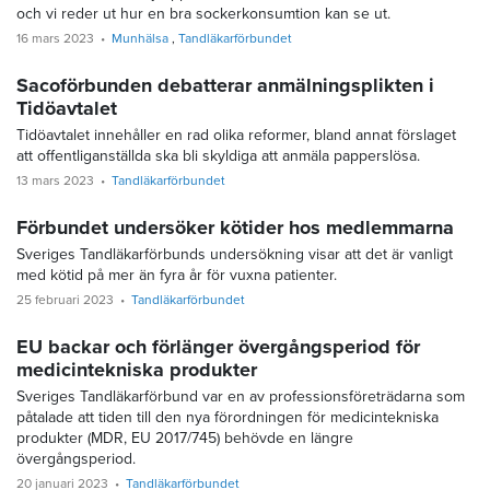
och vi reder ut hur en bra sockerkonsumtion kan se ut.
16 mars 2023
Munhälsa
Tandläkarförbundet
Sacoförbunden debatterar anmälningsplikten i
Tidöavtalet
Tidöavtalet innehåller en rad olika reformer, bland annat förslaget
att offentlig­anställda ska bli skyldiga att anmäla pappers­lösa.
13 mars 2023
Tandläkarförbundet
Förbundet undersöker kötider hos medlemmarna
Sveriges Tandläkarförbunds undersökning visar att det är vanligt
med kötid på mer än fyra år för vuxna patienter.
25 februari 2023
Tandläkarförbundet
EU backar och förlänger övergångsperiod för
medicintekniska produkter
Sveriges Tandläkarförbund var en av professionsföreträdarna som
påtalade att tiden till den nya förordningen för medicintekniska
produkter (MDR, EU 2017/745) behövde en längre
övergångsperiod.
20 januari 2023
Tandläkarförbundet