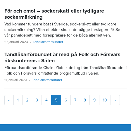
För och emot – sockerskatt eller tydligare
sockermärkning
Vad kommer fungera bäst i Sverige, sockerskatt eller tydligare
sockermärkning? Vilka effekter skulle de bägge förslagen få? Se
vår paneldebatt med förespråkare för de båda alternativen.
19 januari 2023
Tandläkarförbundet
Tandläkarförbundet är med på Folk och Försvars
rikskonferens i Sälen
Förbundsordförande Chaim Zlotnik deltog från Tandläkarförbundet i
Folk och Försvars omfattande programutbud i Sälen.
11 januari 2023
Tandläkarförbundet
Föregående
Nästa
«
1
2
3
4
5
6
7
8
9
10
»