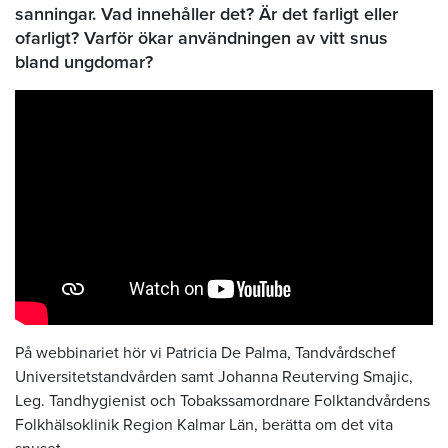
sanningar. Vad innehåller det? Är det farligt eller
ofarligt? Varför ökar användningen av vitt snus
bland ungdomar?
På webbinariet hör vi Patricia De Palma, Tandvårdschef
Universitetstandvården samt Johanna Reuterving Smajic,
Leg. Tandhygienist och Tobakssamordnare Folktandvårdens
Folkhälsoklinik Region Kalmar Län, berätta om det vita