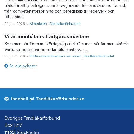
plats för att lyfta frågor som är avgörande för tandvårdens framtid,
från kompetensförsörjning och beredskap till regelverk och
utbildning.
24 juni 2026
Almedalen
Tandläkarförbundet
Vi är munhålans trädgårdsmästare
Som man sår får man skörda, sägs det. Om man sår får man skörda.
Vårperennerna har nu redan blommat över,…
22 juni 2026
Förbundsordföranden har ordet
Tandläkarförbundet
Se alla nyheter
Innehåll på Tandläkarförbundet.se
Sveriges Tandläkarförbund
Box 1217
111 82 Stockholm