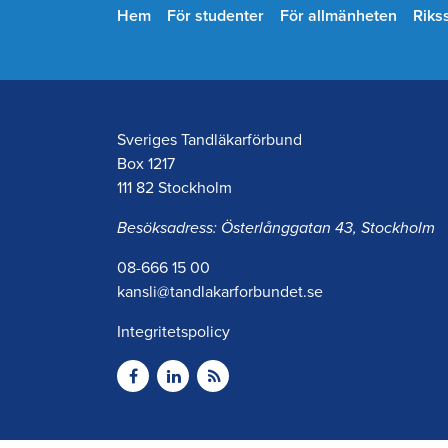
Hem
För studenter
För allmänheten
Riks
Sveriges Tandläkarförbund
Box 1217
111 82 Stockholm
Besöksadress: Österlånggatan 43, Stockholm
08-666 15 00
kansli@tandlakarforbundet.se
Integritetspolicy