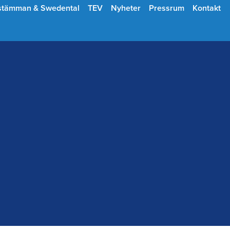
stämman & Swedental
TEV
Nyheter
Pressrum
Kontakt