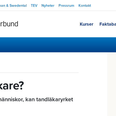
man & Swedental
TEV
Nyheter
Pressrum
Kontakt
Kurser
Faktab
äkare?
änniskor, kan tandläkaryrket