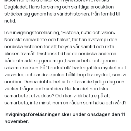
Dagbladet. Hans forskning och skriftliga produktion
sträcker sig genom hela världshistorien, från forntid till
nutid.
I sin invigningsföreläsning,
”Historia, nutid och vision:
Nordiskt samarbete och hälsa”
, tar han avstamp i den
nordiska historien för att belysa vår samtid och rikta
blicken framåt. I historisk tid har de nordiska länderna
både utmärkt sig genom gott samarbete och genom
raka motsatsen. Få ”brödrafolk” har krigat lika mycket mot
varandra, och i andra epoker hållit ihop lika mycket, som vi
nordbor. Denna dubbelhet är fortfarande tydlig i dag och
väcker frågor om framtiden. Hur kan det nordiska
samarbetet utvecklas? Och kan vi bli bättre på att
samarbeta, inte minst inom områden som hälsa och vård?
Invigningsföreläsningen sker under onsdagen den 11
november.