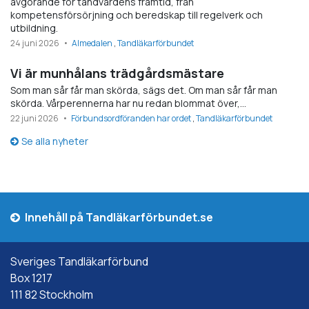
avgörande för tandvårdens framtid, från
kompetensförsörjning och beredskap till regelverk och
utbildning.
24 juni 2026
Almedalen
Tandläkarförbundet
Vi är munhålans trädgårdsmästare
Som man sår får man skörda, sägs det. Om man sår får man
skörda. Vårperennerna har nu redan blommat över,…
22 juni 2026
Förbundsordföranden har ordet
Tandläkarförbundet
Se alla nyheter
Innehåll på Tandläkarförbundet.se
Sveriges Tandläkarförbund
Box 1217
111 82 Stockholm