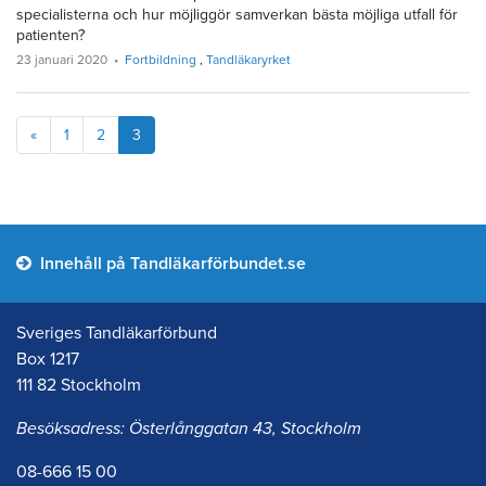
specialisterna och hur möjliggör samverkan bästa möjliga utfall för
patienten?
23 januari 2020
Fortbildning
Tandläkaryrket
Föregående
«
1
2
3
Innehåll på Tandläkarförbundet.se
Sveriges Tandläkarförbund
Box 1217
111 82 Stockholm
Besöksadress: Österlånggatan 43, Stockholm
08-666 15 00