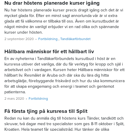
Nu drar höstens planerade kurser igång
Nu har höstens planerade kurser precis dragit igång och det är vi
mycket glada för. Efter en minst sagt annorlunda vår är vi extra
glada att få välkomna er tillbaka till oss. Även om kursutbudet är
något mindre än vanligt erbjuder vi en rad olika och spännande
kurser under hösten.
2 september 2020
Fortbildning
Tandläkarförbundet
Hållbara människor för ett hållbart liv
En av nyheterna i Tandläkarförbundets kursutbud i höst är en
kursresa utöver det vanliga, där du får verktyg för kropp och själ i
arbetslivet och i vardagen. Kursen heter Hållbara människor för ett
hållbart liv. Resmålet är Aruba och där ska du lära dig hitta
arbetsglädje, förebyggande friskvård och hur du ska kommunicera
för att skapa engagemang och energi i teamet och gentemot
patienterna.
2 mars 2020
Fortbildning
Få första tjing på kursresa till Split
Redan nu kan du anmäla dig till höstens kurs Tänder, tandkött och
skruvar, två dagar med tre specialister som ges 8-11 oktober i Split,
Kroatien. Hela teamet får specialistråd. Hur tänker de olika