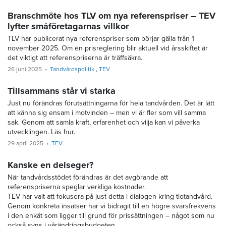
Branschmöte hos TLV om nya referenspriser – TEV
lyfter småföretagarnas villkor
TLV har publicerat nya referenspriser som börjar gälla från 1
november 2025. Om en prisreglering blir aktuell vid årsskiftet är
det viktigt att referenspriserna är träffsäkra.
26 juni 2025
Tandvårdspolitik
TEV
Tillsammans står vi starka
Just nu förändras förutsättningarna för hela tandvården. Det är lätt
att känna sig ensam i motvinden – men vi är fler som vill samma
sak. Genom att samla kraft, erfarenhet och vilja kan vi påverka
utvecklingen. Läs hur.
29 april 2025
TEV
Kanske en delseger?
När tandvårdsstödet förändras är det avgörande att
referenspriserna speglar verkliga kostnader.
TEV har valt att fokusera på just detta i dialogen kring tiotandvård.
Genom konkreta insatser har vi bidragit till en högre svarsfrekvens
i den enkät som ligger till grund för prissättningen – något som nu
också syns i vårändringsbudgeten.