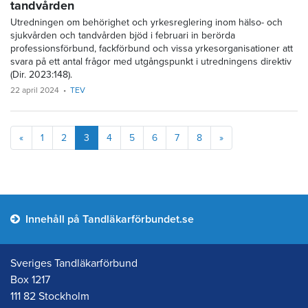
tandvården
Utredningen om behörighet och yrkesreglering inom hälso- och
sjukvården och tandvården bjöd i februari in berörda
professionsförbund, fackförbund och vissa yrkesorganisationer att
svara på ett antal frågor med utgångspunkt i utredningens direktiv
(Dir. 2023:148).
22 april 2024
TEV
Föregående
Nästa
«
1
2
3
4
5
6
7
8
»
Innehåll på Tandläkarförbundet.se
Sveriges Tandläkarförbund
Box 1217
111 82 Stockholm