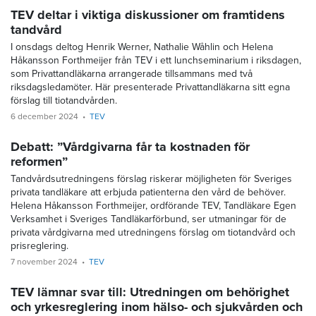
TEV deltar i viktiga diskussioner om framtidens
tandvård
I onsdags deltog Henrik Werner, Nathalie Wåhlin och Helena
Håkansson Forthmeijer från TEV i ett lunchseminarium i riksdagen,
som Privattandläkarna arrangerade tillsammans med två
riksdagsledamöter. Här presenterade Privattandläkarna sitt egna
förslag till tiotandvården.
6 december 2024
TEV
Debatt: ”Vårdgivarna får ta kostnaden för
reformen”
Tandvårdsutredningens förslag riskerar möjligheten för Sveriges
privata tandläkare att erbjuda patienterna den vård de behöver.
Helena Håkansson Forthmeijer, ordförande TEV, Tandläkare Egen
Verksamhet i Sveriges Tandläkarförbund, ser utmaningar för de
privata vårdgivarna med utredningens förslag om tiotandvård och
prisreglering.
7 november 2024
TEV
TEV lämnar svar till: Utredningen om behörighet
och yrkesreglering inom hälso- och sjukvården och