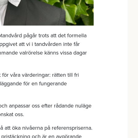
tandvård pågår trots att det formella
pgivet att vi i tandvården inte får
mmande valrörelse känns vissa dagar
r våra värderingar: rätten till fri
undläggande för en fungerande
rt och anpassar oss efter rådande nuläge
önskat oss.
 på att öka nivåerna på referenspriserna.
ll pristäckning och är en avgörande