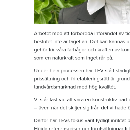
Arbetet med att förbereda införandet av tio
beslutet inte är taget än. Det kan kännas up
gehör för våra farhågor och kraften av ko
som en naturkraft som inget rår på.
Under hela processen har TEV stått stadigt fö
prissättning och fri etableringsrätt är gr
tandvårdsmarknad med hög kvalitét.
Vi står fast vid att vara en konstruktiv pa
– även när det skiljer sig från det vi hade 
Därför har TEVs fokus varit tydligt inriktat
Höjda referenspriser ger förutsättningar ti