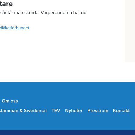
tare
sår får man skörda. Vårperennerna har nu
dläkarförbundet
Om oss
stämman & Swedental
TEV
Nyheter
Pressrum
Kontakt