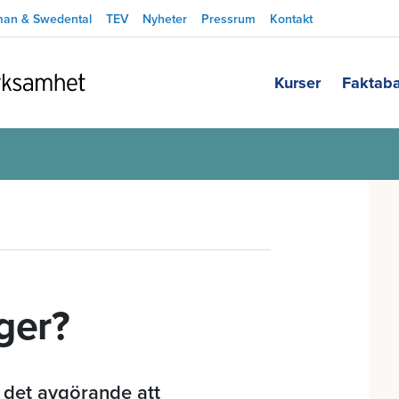
man & Swedental
TEV
Nyheter
Pressrum
Kontakt
Kurser
Faktab
ger?
 det avgörande att