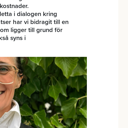
 kostnader.
detta i dialogen kring
er har vi bidragit till en
m ligger till grund för
så syns i