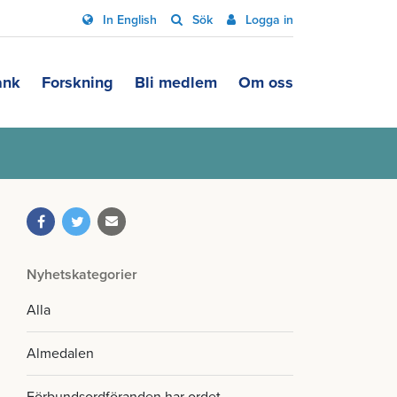
In English
Sök
Logga in
ank
Forskning
Bli medlem
Om oss
Nyhetskategorier
Alla
Almedalen