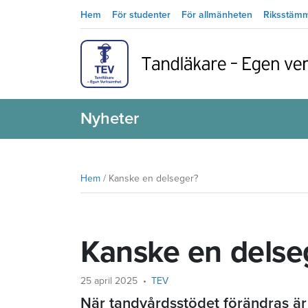
Hem
För studenter
För allmänheten
Riksstäm
Nyheter
Hem
/
Kanske en delseger?
Kanske en delse
25 april 2025
TEV
När tandvårdsstödet förändras är