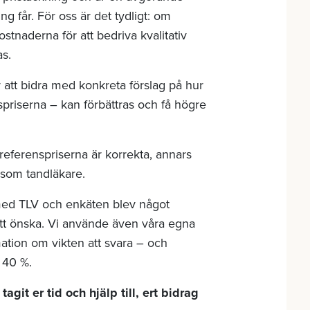
ng får. För oss är det tydligt: om
stnaderna för att bedriva kvalitativ
as.
för att bidra med konkreta förslag på hur
spriserna – kan förbättras och få högre
 referenspriserna är korrekta, annars
a som tandläkare.
med TLV och enkäten blev något
att önska. Vi använde även våra egna
mation om vikten att svara – och
 40 %.
 tagit er tid och hjälp till, ert bidrag