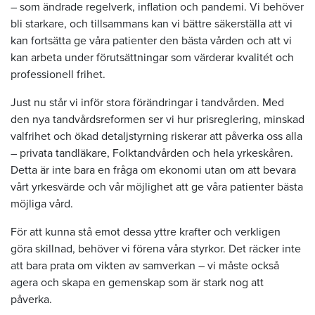
– som ändrade regelverk, inflation och pandemi. Vi behöver
bli starkare, och tillsammans kan vi bättre säkerställa att vi
kan fortsätta ge våra patienter den bästa vården och att vi
kan arbeta under förutsättningar som värderar kvalitét och
professionell frihet.
Just nu står vi inför stora förändringar i tandvården. Med
den nya tandvårdsreformen ser vi hur prisreglering, minskad
valfrihet och ökad detaljstyrning riskerar att påverka oss alla
– privata tandläkare, Folktandvården och hela yrkeskåren.
Detta är inte bara en fråga om ekonomi utan om att bevara
vårt yrkesvärde och vår möjlighet att ge våra patienter bästa
möjliga vård.
För att kunna stå emot dessa yttre krafter och verkligen
göra skillnad, behöver vi förena våra styrkor. Det räcker inte
att bara prata om vikten av samverkan – vi måste också
agera och skapa en gemenskap som är stark nog att
påverka.