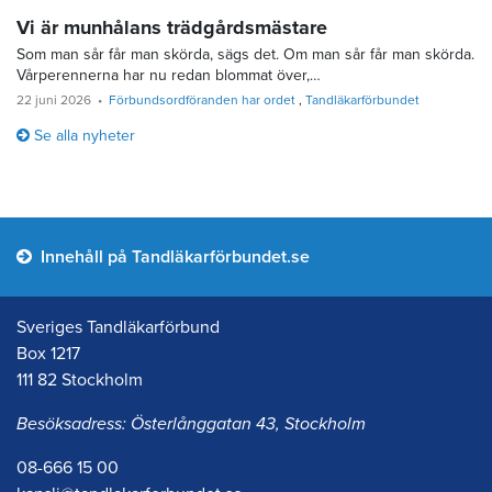
Vi är munhålans trädgårdsmästare
Som man sår får man skörda, sägs det. Om man sår får man skörda.
Vårperennerna har nu redan blommat över,…
22 juni 2026
Förbundsordföranden har ordet
Tandläkarförbundet
Se alla nyheter
Innehåll på Tandläkarförbundet.se
Sveriges Tandläkarförbund
Box 1217
111 82 Stockholm
Besöksadress: Österlånggatan 43, Stockholm
08-666 15 00