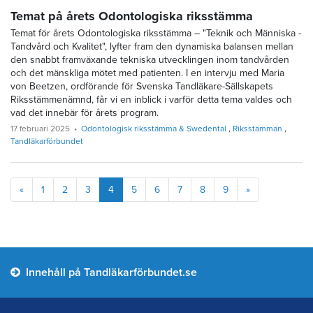
Temat på årets Odontologiska riksstämma
Temat för årets Odontologiska riksstämma – "Teknik och Människa -
Tandvård och Kvalitet", lyfter fram den dynamiska balansen mellan
den snabbt framväxande tekniska utvecklingen inom tandvården
och det mänskliga mötet med patienten. I en intervju med Maria
von Beetzen, ordförande för Svenska Tandläkare-Sällskapets
Riksstämmenämnd, får vi en inblick i varför detta tema valdes och
vad det innebär för årets program.
17 februari 2025
Odontologisk riksstämma & Swedental
Riksstämman
Tandläkarförbundet
Föregående
Nästa
«
1
2
3
4
5
6
7
8
9
»
Innehåll på Tandläkarförbundet.se