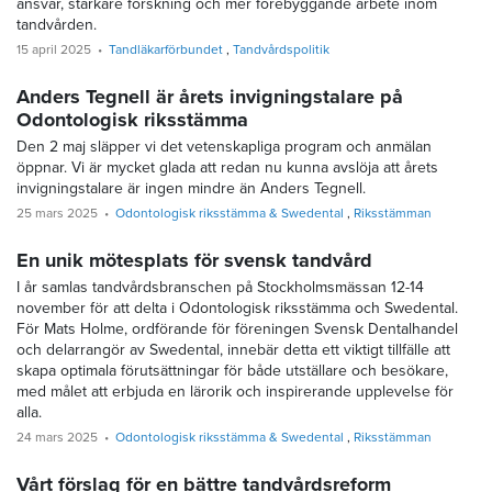
ansvar, starkare forskning och mer förebyggande arbete inom
tandvården.
15 april 2025
Tandläkarförbundet
Tandvårdspolitik
Anders Tegnell är årets invigningstalare på
Odontologisk riksstämma
Den 2 maj släpper vi det vetenskapliga program och anmälan
öppnar. Vi är mycket glada att redan nu kunna avslöja att årets
invigningstalare är ingen mindre än Anders Tegnell.
25 mars 2025
Odontologisk riksstämma & Swedental
Riksstämman
En unik mötesplats för svensk tandvård
I år samlas tandvårdsbranschen på Stockholmsmässan 12-14
november för att delta i Odontologisk riksstämma och Swedental.
För Mats Holme, ordförande för föreningen Svensk Dentalhandel
och delarrangör av Swedental, innebär detta ett viktigt tillfälle att
skapa optimala förutsättningar för både utställare och besökare,
med målet att erbjuda en lärorik och inspirerande upplevelse för
alla.
24 mars 2025
Odontologisk riksstämma & Swedental
Riksstämman
Vårt förslag för en bättre tandvårdsreform