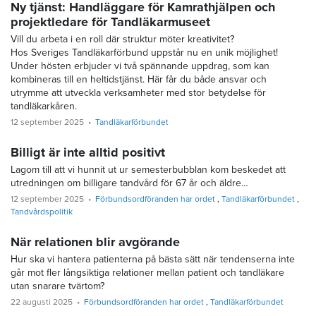
Ny tjänst: Handläggare för Kamrathjälpen och
projektledare för Tandläkarmuseet
Vill du arbeta i en roll där struktur möter kreativitet?
Hos Sveriges Tandläkarförbund uppstår nu en unik möjlighet!
Under hösten erbjuder vi två spännande uppdrag, som kan
kombineras till en heltidstjänst. Här får du både ansvar och
utrymme att utveckla verksamheter med stor betydelse för
tandläkarkåren.
12 september 2025
Tandläkarförbundet
Billigt är inte alltid positivt
Lagom till att vi hunnit ut ur semesterbubblan kom beskedet att
utredningen om billigare tandvård för 67 år och äldre…
12 september 2025
Förbundsordföranden har ordet
Tandläkarförbundet
Tandvårdspolitik
När relationen blir avgörande
Hur ska vi hantera patienterna på bästa sätt när tendenserna inte
går mot fler långsiktiga relationer mellan patient och tandläkare
utan snarare tvärtom?
22 augusti 2025
Förbundsordföranden har ordet
Tandläkarförbundet