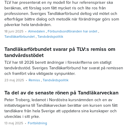
TLV har presenterat en ny modell för hur referenspriser ska
beräknas, ett förslag som fått mycket ris och lite ros från
professionen. Sveriges Tandläkarförbund deltog vid mötet och
efterfrågar bättre dialog och metodik när förändringar görs som
påverkar hela tandvården.
18 juni 2025
Almedalen
Förbundsordföranden har ordet
Tandläkarförbundet
Tandvårdspolitik
Tandläkarförbundet svarar på TLV:s remiss om
tandvårdsstödet
TLV har till 2026 berett ändringar i föreskrifterna om statligt
tandvårdsstöd. Sveriges Tandläkarförbund har svarat på remissen
och framfört våra viktigaste synpunkter.
23 maj 2025
Remiss
Tandvårdspolitik
Ta del av de senaste rönen på Tandläkarveckan
Peter Troberg, ledamot i Nordöstra kursnämnden och en av
initiativtagarna till Tandläkarveckan berättar om kursen som fått
tandläkare från hela Sverige att uppdatera sina kunskaper och
utvecklas i sitt yrke.
13 maj 2025
Fortbildning