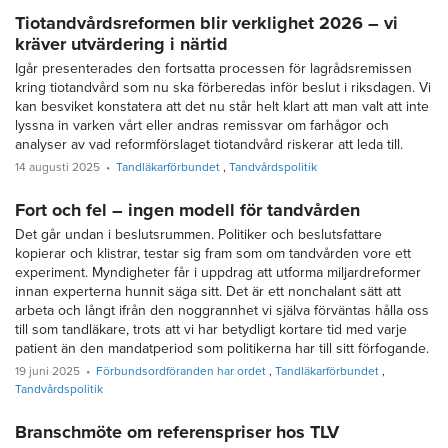
Tiotandvårdsreformen blir verklighet 2026 – vi
kräver utvärdering i närtid
Igår presenterades den fortsatta processen för lagrådsremissen
kring tiotandvård som nu ska förberedas inför beslut i riksdagen. Vi
kan besviket konstatera att det nu står helt klart att man valt att inte
lyssna in varken vårt eller andras remissvar om farhågor och
analyser av vad reformförslaget tiotandvård riskerar att leda till.
14 augusti 2025
Tandläkarförbundet
Tandvårdspolitik
Fort och fel – ingen modell för tandvården
Det går undan i beslutsrummen. Politiker och beslutsfattare
kopierar och klistrar, testar sig fram som om tandvården vore ett
experiment. Myndigheter får i uppdrag att utforma miljardreformer
innan experterna hunnit säga sitt. Det är ett nonchalant sätt att
arbeta och långt ifrån den noggrannhet vi själva förväntas hålla oss
till som tandläkare, trots att vi har betydligt kortare tid med varje
patient än den mandatperiod som politikerna har till sitt förfogande.
19 juni 2025
Förbundsordföranden har ordet
Tandläkarförbundet
Tandvårdspolitik
Branschmöte om referenspriser hos TLV