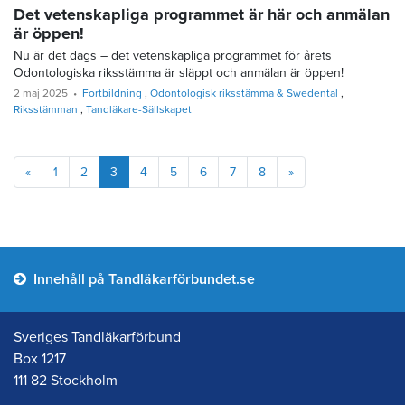
Det vetenskapliga programmet är här och anmälan
är öppen!
Nu är det dags – det vetenskapliga programmet för årets
Odontologiska riksstämma är släppt och anmälan är öppen!
2 maj 2025
Fortbildning
Odontologisk riksstämma & Swedental
Riksstämman
Tandläkare-Sällskapet
Föregående
Nästa
«
1
2
3
4
5
6
7
8
»
Innehåll på Tandläkarförbundet.se
Sveriges Tandläkarförbund
Box 1217
111 82 Stockholm