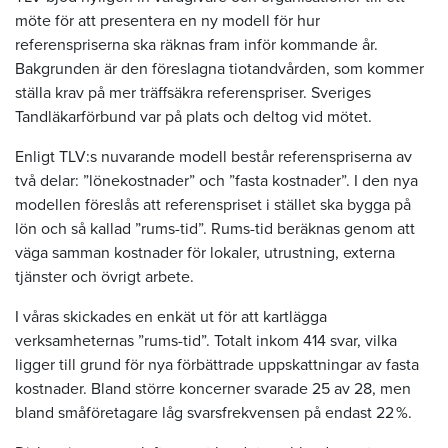
möte för att presentera en ny modell för hur
referenspriserna ska räknas fram inför kommande år.
Bakgrunden är den föreslagna tiotandvården, som kommer
ställa krav på mer träffsäkra referenspriser. Sveriges
Tandläkarförbund var på plats och deltog vid mötet.
Enligt TLV:s nuvarande modell består referenspriserna av
två delar: ”lönekostnader” och ”fasta kostnader”. I den nya
modellen föreslås att referenspriset i stället ska bygga på
lön och så kallad ”rums-tid”. Rums-tid beräknas genom att
väga samman kostnader för lokaler, utrustning, externa
tjänster och övrigt arbete.
I våras skickades en enkät ut för att kartlägga
verksamheternas ”rums-tid”. Totalt inkom 414 svar, vilka
ligger till grund för nya förbättrade uppskattningar av fasta
kostnader. Bland större koncerner svarade 25 av 28, men
bland småföretagare låg svarsfrekvensen på endast 22 %.