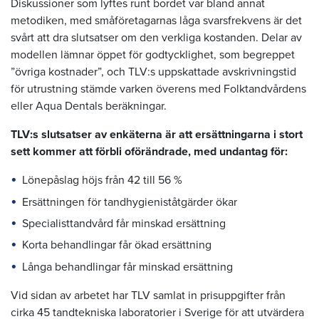
Diskussioner som lyftes runt bordet var bland annat
metodiken, med småföretagarnas låga svarsfrekvens är det
svårt att dra slutsatser om den verkliga kostanden. Delar av
modellen lämnar öppet för godtycklighet, som begreppet
”övriga kostnader”, och TLV:s uppskattade avskrivningstid
för utrustning stämde varken överens med Folktandvårdens
eller Aqua Dentals beräkningar.
TLV:s slutsatser av enkäterna är att ersättningarna i stort
sett kommer att förbli oförändrade, med undantag för:
Lönepåslag höjs från 42 till 56 %
Ersättningen för tandhygieniståtgärder ökar
Specialisttandvård får minskad ersättning
Korta behandlingar får ökad ersättning
Långa behandlingar får minskad ersättning
Vid sidan av arbetet har TLV samlat in prisuppgifter från
cirka 45 tandtekniska laboratorier i Sverige för att utvärdera