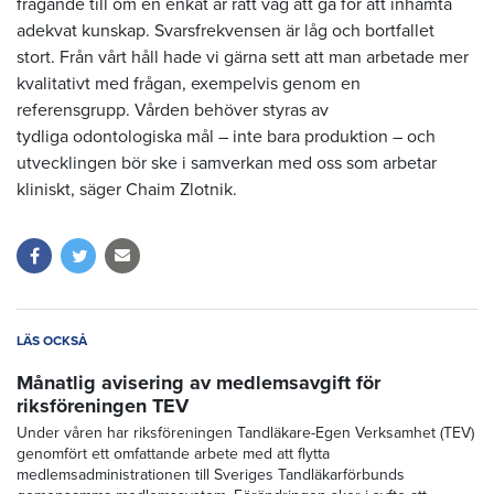
frågande till om en enkät är rätt väg att gå för att inhämta
adekvat kunskap. Svarsfrekvensen är låg och bortfallet
stort. Från vårt håll hade vi gärna sett att man arbetade mer
kvalitativt med frågan, exempelvis genom en
referensgrupp. Vården behöver styras av
tydliga odontologiska mål – inte bara produktion – och
utvecklingen bör ske i samverkan med oss som arbetar
kliniskt, säger Chaim Zlotnik.
LÄS OCKSÅ
Månatlig avisering av medlemsavgift för
riksföreningen TEV
Under våren har riksföreningen Tandläkare-Egen Verksamhet (TEV)
genomfört ett omfattande arbete med att flytta
medlemsadministrationen till Sveriges Tandläkarförbunds