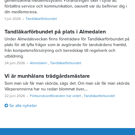
gemensamma medlemssystem. Förändringen sker i syfte att
förbättra service och kommunikation, oavsett var du befinner dig i
din medlemsresa.
1 juli 2026
Tandläkarförbundet
Tandläkarförbundet på plats i Almedalen
Under Almedalsveckan finns företrädare för Tandläkarförbundet på
plats för att lyfta frågor som är avgörande för tandvårdens framtid,
från kompetensförsörjning och beredskap till regelverk och
utbildning.
24 juni 2026
Almedalen
Tandläkarförbundet
Vi är munhålans trädgårdsmästare
Som man sår får man skörda, sägs det. Om man sår får man skörda.
Vårperennerna har nu redan blommat över,…
22 juni 2026
Förbundsordföranden har ordet
Tandläkarförbundet
Se alla nyheter