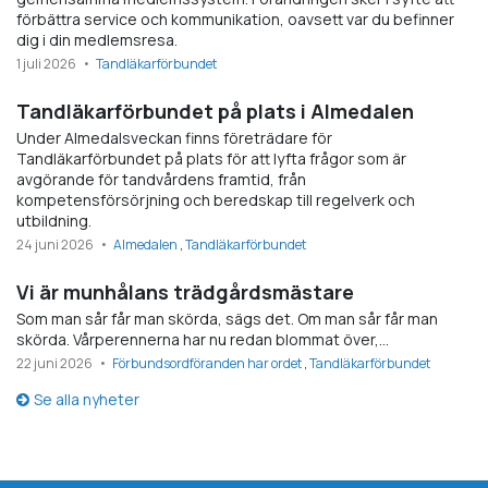
förbättra service och kommunikation, oavsett var du befinner
dig i din medlemsresa.
1 juli 2026
Tandläkarförbundet
Tandläkarförbundet på plats i Almedalen
Under Almedalsveckan finns företrädare för
Tandläkarförbundet på plats för att lyfta frågor som är
avgörande för tandvårdens framtid, från
kompetensförsörjning och beredskap till regelverk och
utbildning.
24 juni 2026
Almedalen
Tandläkarförbundet
Vi är munhålans trädgårdsmästare
Som man sår får man skörda, sägs det. Om man sår får man
skörda. Vårperennerna har nu redan blommat över,…
22 juni 2026
Förbundsordföranden har ordet
Tandläkarförbundet
Se alla nyheter