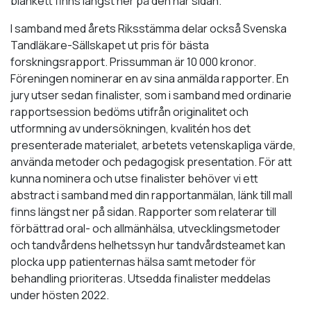
blankett finns längst ner på den här sidan.
I samband med årets Riksstämma delar också Svenska
Tandläkare-Sällskapet ut pris för bästa
forskningsrapport. Prissumman är 10 000 kronor.
Föreningen nominerar en av sina anmälda rapporter. En
jury utser sedan finalister, som i samband med ordinarie
rapportsession bedöms utifrån originalitet och
utformning av undersökningen, kvalitén hos det
presenterade materialet, arbetets vetenskapliga värde,
använda metoder och pedagogisk presentation. För att
kunna nominera och utse finalister behöver vi ett
abstract i samband med din rapportanmälan, länk till mall
finns längst ner på sidan. Rapporter som relaterar till
förbättrad oral- och allmänhälsa, utvecklingsmetoder
och tandvårdens helhetssyn hur tandvårdsteamet kan
plocka upp patienternas hälsa samt metoder för
behandling prioriteras. Utsedda finalister meddelas
under hösten 2022.