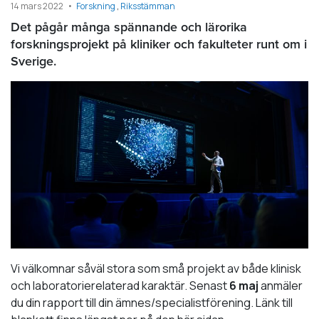
14 mars 2022
Forskning
Riksstämman
Det pågår många spännande och lärorika
forskningsprojekt på kliniker och fakulteter runt om i
Sverige.
Vi välkomnar såväl stora som små projekt av både klinisk
och laboratorierelaterad karaktär. Senast
6 maj
anmäler
du din rapport till din ämnes/specialistförening. Länk till