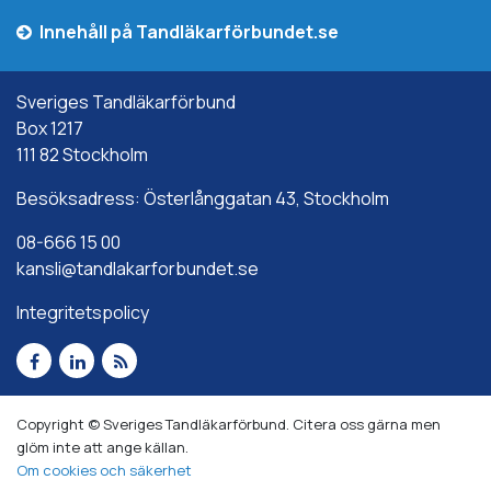
Innehåll på Tandläkarförbundet.se
Sveriges Tandläkarförbund
Box 1217
111 82 Stockholm
Besöksadress: Österlånggatan 43, Stockholm
08-666 15 00
kansli@tandlakarforbundet.se
Integritetspolicy
Copyright © Sveriges Tandläkarförbund. Citera oss gärna men
glöm inte att ange källan.
Om cookies och säkerhet