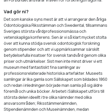
Vad gör ni?
Det som kanske syns mest är att vi arrangerar den årliga
Odontologiska Riksstämman och Swedental, tillsammans
Sveriges största vårdprofessionsmässa och
vetenskapliga konferens. Sen är vi så klart mycket stolta
över att kunna stödja svensk odontologisk forskning
genom stipendier och att vi uppmärksammar särskilt
betydelsefulla insatser för svensk tandvård genom olika
priser och utmärkelser. Sist men inte minst driver vi ett
museum med fantastiskt fina samlingar av
professionsrelaterade historiska artefakter. Museets
samlingar är lika gamla som Sällskapet som bildades 1860
och redan i inledningen började man samla på sig äldre
föremål och unika böcker. Arbetet i Sällskapet utförs till
största delen ideellt i tre olika nämnder med olika
ansvarsområden; Riksstämmenämnden,
Stipendienämnden och Museinämnden, medan