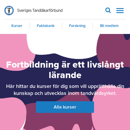
Men
Kurser
Faktabank
Forskning
Bli medlem
Fortbildning är ett livslångt
lärande
Här hittar du kurser för dig som vill upprätthålla din
kunskap och utvecklas inom tandvårdsyrket.
Alla kurser