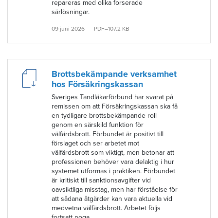
repareras med olika forserade
särlösningar.
09 juni 2026
PDF–107.2 KB
Brottsbekämpande verksamhet
hos Försäkringskassan
Sveriges Tandläkarförbund har svarat på
remissen om att Försäkringskassan ska få
en tydligare brottsbekämpande roll
genom en särskild funktion för
välfärdsbrott. Förbundet är positivt till
förslaget och ser arbetet mot
välfärdsbrott som viktigt, men betonar att
professionen behöver vara delaktig i hur
systemet utformas i praktiken. Förbundet
är kritiskt till sanktionsavgifter vid
oavsiktliga misstag, men har förståelse för
att sådana åtgärder kan vara aktuella vid
medvetna välfärdsbrott. Arbetet följs
fortsatt noga.