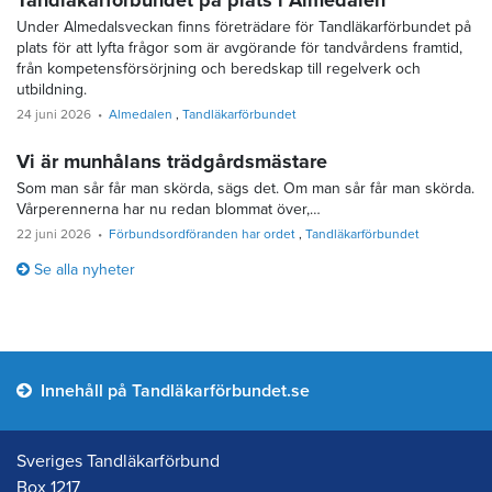
Tandläkarförbundet på plats i Almedalen
Under Almedalsveckan finns företrädare för Tandläkarförbundet på
plats för att lyfta frågor som är avgörande för tandvårdens framtid,
från kompetensförsörjning och beredskap till regelverk och
utbildning.
24 juni 2026
Almedalen
Tandläkarförbundet
Vi är munhålans trädgårdsmästare
Som man sår får man skörda, sägs det. Om man sår får man skörda.
Vårperennerna har nu redan blommat över,…
22 juni 2026
Förbundsordföranden har ordet
Tandläkarförbundet
Se alla nyheter
Innehåll på Tandläkarförbundet.se
Sveriges Tandläkarförbund
Box 1217