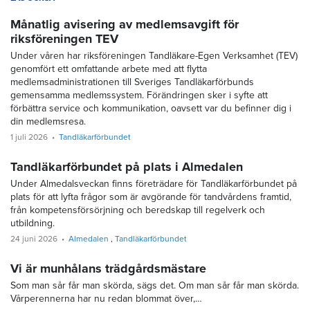
Månatlig avisering av medlemsavgift för
riksföreningen TEV
Under våren har riksföreningen Tandläkare-Egen Verksamhet (TEV)
genomfört ett omfattande arbete med att flytta
medlemsadministrationen till Sveriges Tandläkarförbunds
gemensamma medlemssystem. Förändringen sker i syfte att
förbättra service och kommunikation, oavsett var du befinner dig i
din medlemsresa.
1 juli 2026
Tandläkarförbundet
Tandläkarförbundet på plats i Almedalen
Under Almedalsveckan finns företrädare för Tandläkarförbundet på
plats för att lyfta frågor som är avgörande för tandvårdens framtid,
från kompetensförsörjning och beredskap till regelverk och
utbildning.
24 juni 2026
Almedalen
Tandläkarförbundet
Vi är munhålans trädgårdsmästare
Som man sår får man skörda, sägs det. Om man sår får man skörda.
Vårperennerna har nu redan blommat över,…