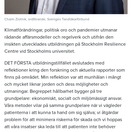
Chaim Zlotnik, ordförande, Sveriges Tandläkarförbund
Klimatförändringar, politisk oro och pandemier utmanar
rådande affärsmodeller och regelverk och utifrån den
insikten utvecklades utbildningen på Stockholm Resilience
Centre vid Stockholms universitet.
DET FÖRSTA utbildningstillfället avslutades med
reflektioner kring den forskning och aktuella rapporter som
finns på området. Min reflektion var att munhålan i mångt
och mycket liknar jorden och dess möjligheter och
utmaningar. Begreppet hållbarhet bygger på tre
grundpelare: ekonomiskt, socialt och miljömässigt ansvar.
Våra metoder vilar på samma grundpelare när vi vägleder
patienterna i att kunna ta hand om sig själva; vi åtgärdar
problem för att minimera riskerna för skada och vi hoppas
att våra insatser ska leda till att patienten inte behöver