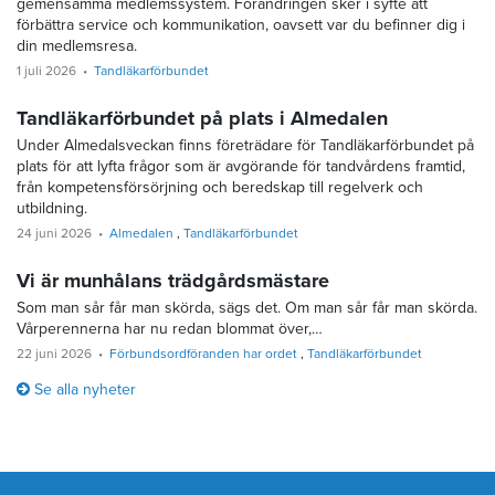
gemensamma medlemssystem. Förändringen sker i syfte att
förbättra service och kommunikation, oavsett var du befinner dig i
din medlemsresa.
1 juli 2026
Tandläkarförbundet
Tandläkarförbundet på plats i Almedalen
Under Almedalsveckan finns företrädare för Tandläkarförbundet på
plats för att lyfta frågor som är avgörande för tandvårdens framtid,
från kompetensförsörjning och beredskap till regelverk och
utbildning.
24 juni 2026
Almedalen
Tandläkarförbundet
Vi är munhålans trädgårdsmästare
Som man sår får man skörda, sägs det. Om man sår får man skörda.
Vårperennerna har nu redan blommat över,…
22 juni 2026
Förbundsordföranden har ordet
Tandläkarförbundet
Se alla nyheter