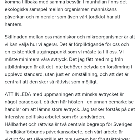
komma tillbaka med samma besvär. I munhålan finns det
ekologiska samspel mellan organismer, människans
påverkan och mineraler som även vårt jordklot har att
hantera.
Skillnaden mellan oss människor och mikroorganismer är att
vi kan välja hur vi agerar. Det är förpliktigande för oss och
en existentiell utgångspunkt som vi måste ta till oss. Vi
måste minimera våra avtryck. Det jag fått med mig från
utbildningen är att det inte behöver betyda en försämring i
upplevd standard, utan just en omställning, och att det är
centralt att den sker så rättvist som möjligt.
ATT INLEDA med uppmaningen att minska avtrycket är
något paradoxalt, då den här hösten i en annan bemärkelse
handlar om att lämna stora avtryck. Jag tänker förstås på det
intensiva politiska arbetet som rör tandvården.
Hållbarhet och rättvisa är två centrala begrepp för Sveriges
Tandläkarförbunds påverkansarbete, och vårt arbete är
viktigt för att säkerställa att nya system har förutsättningar