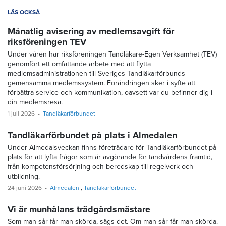
LÄS OCKSÅ
Månatlig avisering av medlemsavgift för
riksföreningen TEV
Under våren har riksföreningen Tandläkare-Egen Verksamhet (TEV)
genomfört ett omfattande arbete med att flytta
medlemsadministrationen till Sveriges Tandläkarförbunds
gemensamma medlemssystem. Förändringen sker i syfte att
förbättra service och kommunikation, oavsett var du befinner dig i
din medlemsresa.
1 juli 2026
Tandläkarförbundet
Tandläkarförbundet på plats i Almedalen
Under Almedalsveckan finns företrädare för Tandläkarförbundet på
plats för att lyfta frågor som är avgörande för tandvårdens framtid,
från kompetensförsörjning och beredskap till regelverk och
utbildning.
24 juni 2026
Almedalen
Tandläkarförbundet
Vi är munhålans trädgårdsmästare
Som man sår får man skörda, sägs det. Om man sår får man skörda.