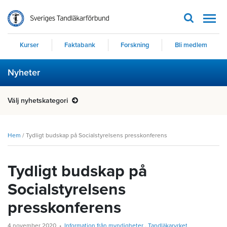
Men
Kurser
Faktabank
Forskning
Bli medlem
Nyheter
Välj nyhetskategori
Hem
/
Tydligt budskap på Socialstyrelsens presskonferens
Tydligt budskap på
Socialstyrelsens
presskonferens
4 november 2020
Information från myndigheter
Tandläkaryrket