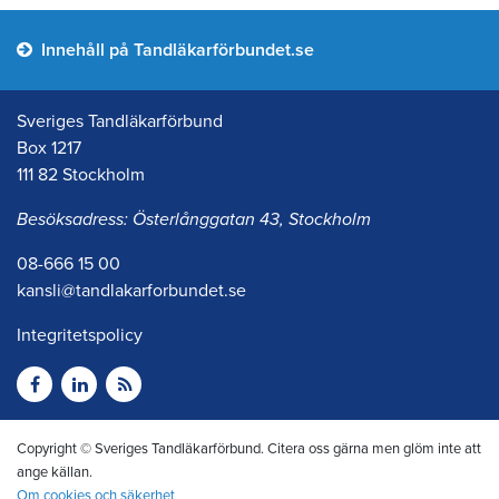
Innehåll på Tandläkarförbundet.se
Sveriges Tandläkarförbund
Box 1217
111 82 Stockholm
Besöksadress: Österlånggatan 43, Stockholm
08-666 15 00
kansli@tandlakarforbundet.se
Integritetspolicy
Copyright © Sveriges Tandläkarförbund. Citera oss gärna men glöm inte att
ange källan.
Om cookies och säkerhet