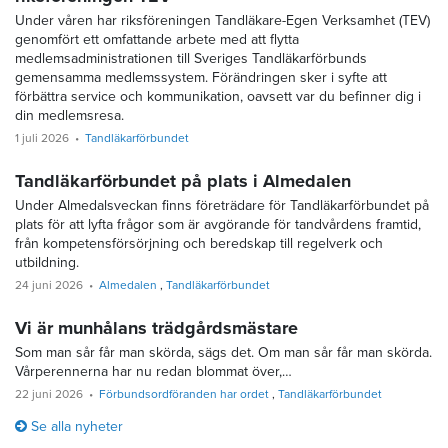
Under våren har riksföreningen Tandläkare-Egen Verksamhet (TEV)
genomfört ett omfattande arbete med att flytta
medlemsadministrationen till Sveriges Tandläkarförbunds
gemensamma medlemssystem. Förändringen sker i syfte att
förbättra service och kommunikation, oavsett var du befinner dig i
din medlemsresa.
1 juli 2026
Tandläkarförbundet
Tandläkarförbundet på plats i Almedalen
Under Almedalsveckan finns företrädare för Tandläkarförbundet på
plats för att lyfta frågor som är avgörande för tandvårdens framtid,
från kompetensförsörjning och beredskap till regelverk och
utbildning.
24 juni 2026
Almedalen
Tandläkarförbundet
Vi är munhålans trädgårdsmästare
Som man sår får man skörda, sägs det. Om man sår får man skörda.
Vårperennerna har nu redan blommat över,…
22 juni 2026
Förbundsordföranden har ordet
Tandläkarförbundet
Se alla nyheter