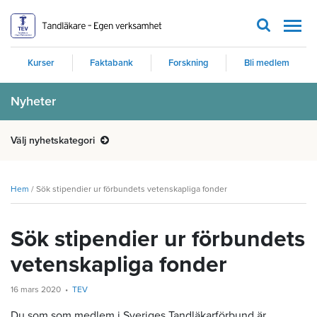
Men
Kurser
Faktabank
Forskning
Bli medlem
Nyheter
Välj nyhetskategori
Hem
/
Sök stipendier ur förbundets vetenskapliga fonder
Sök stipendier ur förbundets
vetenskapliga fonder
16 mars 2020
TEV
Du som som medlem i Sveriges Tandläkarförbund är