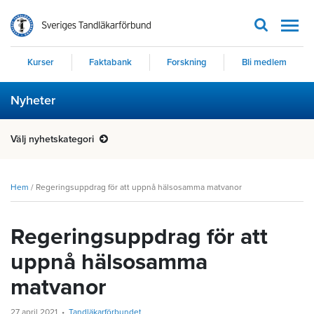
Men
Kurser
Faktabank
Forskning
Bli medlem
Nyheter
Välj nyhetskategori
Hem
/
Regeringsuppdrag för att uppnå hälsosamma matvanor
Regeringsuppdrag för att
uppnå hälsosamma
matvanor
27 april 2021
Tandläkarförbundet