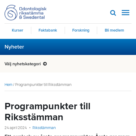
Men
Kurser
Faktabank
Forskning
Bli medlem
Nyheter
Välj nyhetskategori
Hem
/
Programpunkter till Riksstämman
Programpunkter till
Riksstämman
24 april 2024
Riksstämman