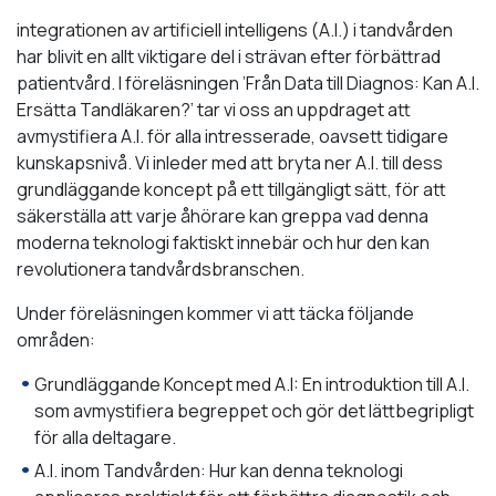
integrationen av artificiell intelligens (A.I.) i tandvården
har blivit en allt viktigare del i strävan efter förbättrad
patientvård. I föreläsningen ’Från Data till Diagnos: Kan A.I.
Ersätta Tandläkaren?’ tar vi oss an uppdraget att
avmystifiera A.I. för alla intresserade, oavsett tidigare
kunskapsnivå. Vi inleder med att bryta ner A.I. till dess
grundläggande koncept på ett tillgängligt sätt, för att
säkerställa att varje åhörare kan greppa vad denna
moderna teknologi faktiskt innebär och hur den kan
revolutionera tandvårdsbranschen.
Under föreläsningen kommer vi att täcka följande
områden:
Grundläggande Koncept med A.I: En introduktion till A.I.
som avmystifiera begreppet och gör det lättbegripligt
för alla deltagare.
A.I. inom Tandvården: Hur kan denna teknologi