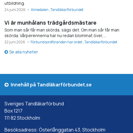
utbildning.
24 juni 2026
Almedalen
Tandläkarförbundet
Vi är munhålans trädgårdsmästare
Som man sår får man skörda, sägs det. Om man sår får man
skörda. Vårperennerna har nu redan blommat över,…
22 juni 2026
Förbundsordföranden har ordet
Tandläkarförbundet
Se alla nyheter
Innehåll på Tandläkarförbundet.se
Sveriges Tandläkarförbund
Box 1217
111 82 Stockholm
Besöksadress: Österlånggatan 43, Stockholm