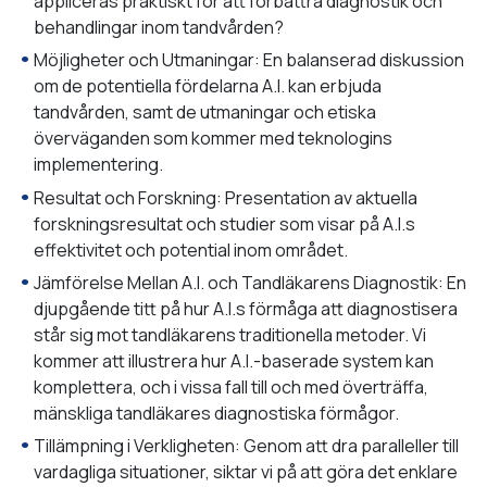
appliceras praktiskt för att förbättra diagnostik och
behandlingar inom tandvården?
Möjligheter och Utmaningar: En balanserad diskussion
om de potentiella fördelarna A.I. kan erbjuda
tandvården, samt de utmaningar och etiska
överväganden som kommer med teknologins
implementering.
Resultat och Forskning: Presentation av aktuella
forskningsresultat och studier som visar på A.I.s
effektivitet och potential inom området.
Jämförelse Mellan A.I. och Tandläkarens Diagnostik: En
djupgående titt på hur A.I.s förmåga att diagnostisera
står sig mot tandläkarens traditionella metoder. Vi
kommer att illustrera hur A.I.-baserade system kan
komplettera, och i vissa fall till och med överträffa,
mänskliga tandläkares diagnostiska förmågor.
Tillämpning i Verkligheten: Genom att dra paralleller till
vardagliga situationer, siktar vi på att göra det enklare