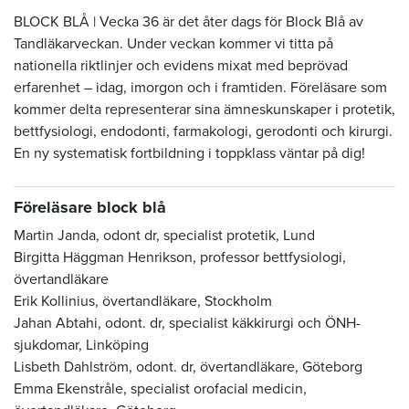
BLOCK BLÅ | Vecka 36 är det åter dags för Block Blå av
Tandläkarveckan. Under veckan kommer vi titta på
nationella riktlinjer och evidens mixat med beprövad
erfarenhet – idag, imorgon och i framtiden. Föreläsare som
kommer delta representerar sina ämneskunskaper i protetik,
bettfysiologi, endodonti, farmakologi, gerodonti och kirurgi.
En ny systematisk fortbildning i toppklass väntar på dig!
Föreläsare block blå
Martin Janda, odont dr, specialist protetik, Lund
Birgitta Häggman Henrikson, professor bettfysiologi,
övertandläkare
Erik Kollinius, övertandläkare, Stockholm
Jahan Abtahi, odont. dr, specialist käkkirurgi och ÖNH-
sjukdomar, Linköping
Lisbeth Dahlström, odont. dr, övertandläkare, Göteborg
Emma Ekenstråle,
specialist orofacial medicin,