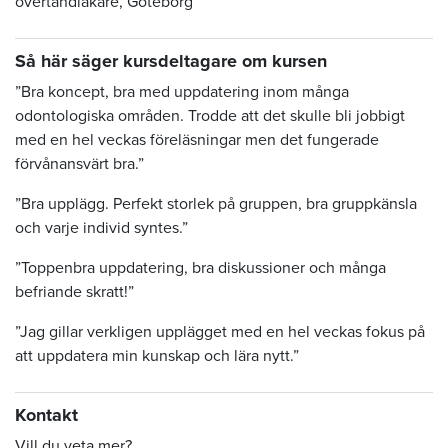
övertandläkare, Göteborg
Så här säger kursdeltagare om kursen
”Bra koncept, bra med uppdatering inom många
odontologiska områden. Trodde att det skulle bli jobbigt
med en hel veckas föreläsningar men det fungerade
förvånansvärt bra.”
”Bra upplägg. Perfekt storlek på gruppen, bra gruppkänsla
och varje individ syntes.”
”Toppenbra uppdatering, bra diskussioner och många
befriande skratt!”
”Jag gillar verkligen upplägget med en hel veckas fokus på
att uppdatera min kunskap och lära nytt.”
Kontakt
Vill du veta mer?