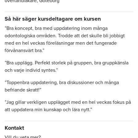
övertandläkare, Göteborg
Så här säger kursdeltagare om kursen
”Bra koncept, bra med uppdatering inom många
odontologiska områden. Trodde att det skulle bli jobbigt
med en hel veckas föreläsningar men det fungerade
förvånansvärt bra.”
”Bra upplägg. Perfekt storlek på gruppen, bra gruppkänsla
och varje individ syntes.”
”Toppenbra uppdatering, bra diskussioner och många
befriande skratt!”
”Jag gillar verkligen upplägget med en hel veckas fokus på
att uppdatera min kunskap och lära nytt.”
Kontakt
Vill du veta mer?