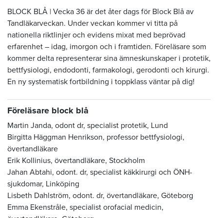
BLOCK BLÅ | Vecka 36 är det åter dags för Block Blå av
Tandläkarveckan. Under veckan kommer vi titta på
nationella riktlinjer och evidens mixat med beprövad
erfarenhet – idag, imorgon och i framtiden. Föreläsare som
kommer delta representerar sina ämneskunskaper i protetik,
bettfysiologi, endodonti, farmakologi, gerodonti och kirurgi.
En ny systematisk fortbildning i toppklass väntar på dig!
Föreläsare block blå
Martin Janda, odont dr, specialist protetik, Lund
Birgitta Häggman Henrikson, professor bettfysiologi,
övertandläkare
Erik Kollinius, övertandläkare, Stockholm
Jahan Abtahi, odont. dr, specialist käkkirurgi och ÖNH-
sjukdomar, Linköping
Lisbeth Dahlström, odont. dr, övertandläkare, Göteborg
Emma Ekenstråle,
specialist orofacial medicin,