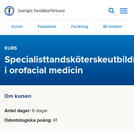
Men
Kurser
Faktabank
Forskning
Bli medlem
KURS
Specialisttandsköterskeutbil
i orofacial medicin
Om kursen
Antal dagar
6 dagar
Odontologiska poäng
41