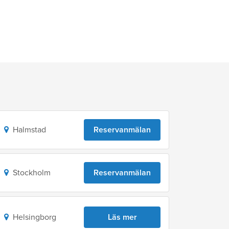
Halmstad
Reservanmälan
Stockholm
Reservanmälan
Helsingborg
Läs mer