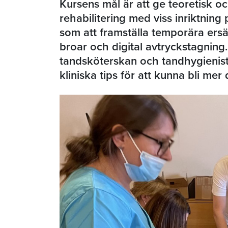
Kursens mål är att ge teoretisk oc
rehabilitering med viss inriktnin
som att framställa temporära ersät
broar och digital avtryckstagning. 
tandsköterskan och tandhygienist
kliniska tips för att kunna bli mer