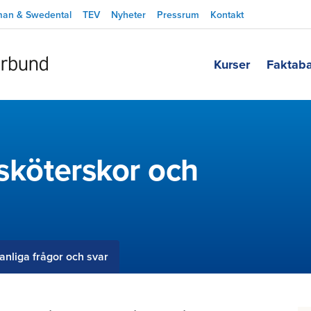
man & Swedental
TEV
Nyheter
Pressrum
Kontakt
Kurser
Faktab
dsköterskor och
anliga frågor och svar