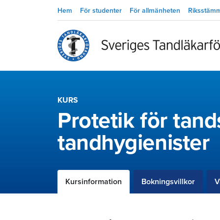
Hem
För studenter
För allmänheten
Riksstäm
KURS
Protetik för tan
tandhygienister
Kursinformation
Bokningsvillkor
V