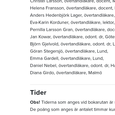
Christel Larsson, övertandläkare, docent,
M
Helena Fransson, övertandläkare, docent,
Anders Hedenbjörk Lager, övertandläkare, 
Eva-Karin Korduner, övertandläkare, lektor
Pernilla Larsson Gran, övertandläkare, do
Jan Kowar, övertandläkare, odont. dr, Göte
Björn Gjelvold, övertandläkare, odont. dr,
L
Göran Stegersjö, övertandläkare,
Lund,
Emma Gardell, övertandläkare,
Lund,
Daniel Nebel, övertandläkare, odont. dr, 
Diana Girdo, övertandläkare, Malmö
Tider
Obs!
Tiderna som anges vid bokarutan är st
De poäng som anges är antalet timmar ku