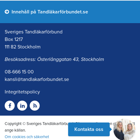
Innehåll på Tandläkarförbundet.se
Sveriges Tandläkarförbund
Box 1217
111 82 Stockholm
Besöksadress: Österlånggatan 43, Stockholm
08-666 15 00
kansli@tandlakarforbundet.se
Integritetspolicy
Copyright © Sveriges Tandläkarförbund. Citera oss gärna men glöm inte att
Kontakta oss
ange källan.
Om cookies och säkerhet