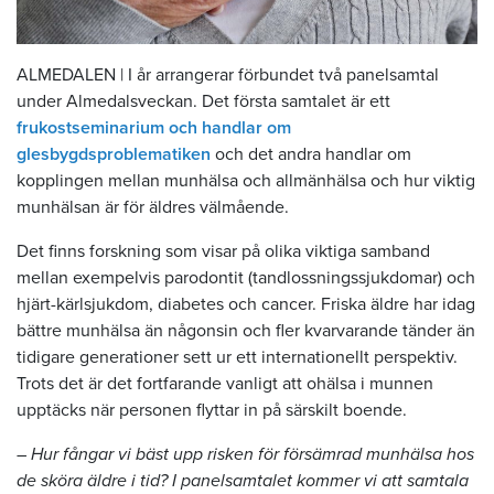
ALMEDALEN | I år arrangerar förbundet två panelsamtal
under Almedalsveckan. Det första samtalet är ett
frukostseminarium och handlar om
glesbygdsproblematiken
och det andra handlar om
kopplingen mellan munhälsa och allmänhälsa och hur viktig
munhälsan är för äldres välmående.
Det finns forskning som visar på olika viktiga samband
mellan exempelvis parodontit (tandlossningssjukdomar) och
hjärt-kärlsjukdom, diabetes och cancer. Friska äldre har idag
bättre munhälsa än någonsin och fler kvarvarande tänder än
tidigare generationer sett ur ett internationellt perspektiv.
Trots det är det fortfarande vanligt att ohälsa i munnen
upptäcks när personen flyttar in på särskilt boende.
– Hur fångar vi bäst upp risken för försämrad munhälsa hos
de sköra äldre i tid? I panelsamtalet kommer vi att samtala