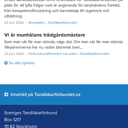
plats för att lyfta frågor som är avgörande för tandvårdens framtid,
från kompetensförsörjning och beredskap till regelverk och
utbildning.
24 juni 2026
Almedalen
Tandläkarförbundet
Vi är munhålans trädgårdsmästare
Som man sår får man skörda, sägs det. Om man sår får man skörda.
Vårperennerna har nu redan blommat över,…
22 juni 2026
Förbundsordföranden har ordet
Tandläkarförbundet
Se alla nyheter
Innehåll på Tandläkarförbundet.se
Sveriges Tandläkarförbund
Box 1217
111 82 Stockholm