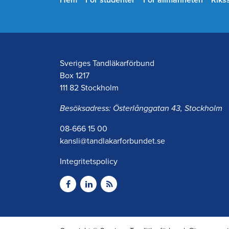
Hem
För studenter
För allmänheten
Riks
Sveriges Tandläkarförbund
Box 1217
111 82 Stockholm
Besöksadress: Österlånggatan 43, Stockholm
08-666 15 00
kansli@tandlakarforbundet.se
Integritetspolicy