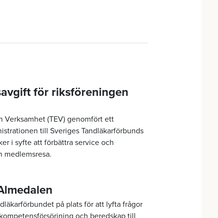
vgift för riksföreningen
n Verksamhet (TEV) genomfört ett
strationen till Sveriges Tandläkarförbunds
 syfte att förbättra service och
in medlemsresa.
 Almedalen
äkarförbundet på plats för att lyfta frågor
 kompetensförsörjning och beredskap till