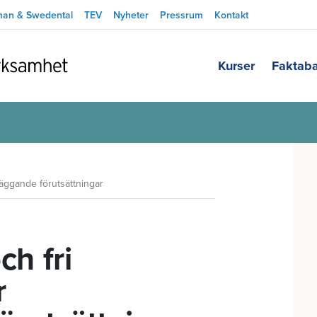
man & Swedental
TEV
Nyheter
Pressrum
Kontakt
Kurser
Faktab
dläggande förutsättningar
ch fri
r