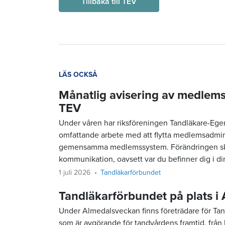
Tillbaka till TEV
LÄS OCKSÅ
Månatlig avisering av medlemsa
TEV
Under våren har riksföreningen Tandläkare-Ege
omfattande arbete med att flytta medlemsadmini
gemensamma medlemssystem. Förändringen sker i
kommunikation, oavsett var du befinner dig i d
1 juli 2026
Tandläkarförbundet
Tandläkarförbundet på plats i
Under Almedalsveckan finns företrädare för Tandl
som är avgörande för tandvårdens framtid, från