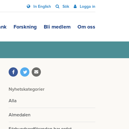
In English
Sök
Logga in
ank
Forskning
Bli medlem
Om oss
Nyhetskategorier
Alla
Almedalen