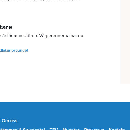
tare
sår får man skörda. Vårperennerna har nu
dläkarförbundet
Om oss