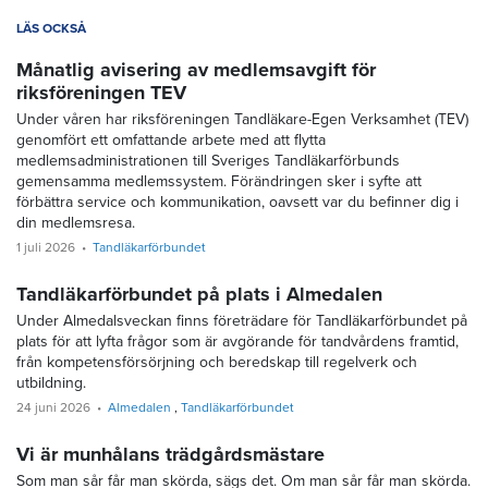
LÄS OCKSÅ
Månatlig avisering av medlemsavgift för
riksföreningen TEV
Under våren har riksföreningen Tandläkare-Egen Verksamhet (TEV)
genomfört ett omfattande arbete med att flytta
medlemsadministrationen till Sveriges Tandläkarförbunds
gemensamma medlemssystem. Förändringen sker i syfte att
förbättra service och kommunikation, oavsett var du befinner dig i
din medlemsresa.
1 juli 2026
Tandläkarförbundet
Tandläkarförbundet på plats i Almedalen
Under Almedalsveckan finns företrädare för Tandläkarförbundet på
plats för att lyfta frågor som är avgörande för tandvårdens framtid,
från kompetensförsörjning och beredskap till regelverk och
utbildning.
24 juni 2026
Almedalen
Tandläkarförbundet
Vi är munhålans trädgårdsmästare
Som man sår får man skörda, sägs det. Om man sår får man skörda.