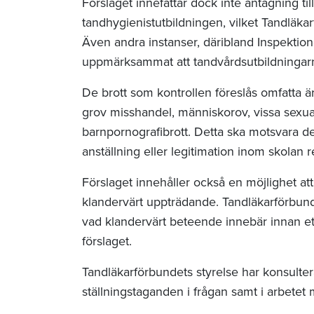
Förslaget innefattar dock inte antagning til
tandhygienistutbildningen, vilket Tandläkarf
Även andra instanser, däribland Inspektion
uppmärksammat att tandvårdsutbildningarna 
De brott som kontrollen föreslås omfatta ä
grov misshandel, människorov, vissa sexual
barnpornografibrott. Detta ska motsvara de
anställning eller legitimation inom skolan 
Förslaget innehåller också en möjlighet att
klandervärt uppträdande. Tandläkarförbunde
vad klandervärt beteende innebär innan e
förslaget.
Tandläkarförbundets styrelse har konsulter
ställningstaganden i frågan samt i arbetet 