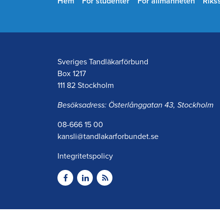
Hem
För studenter
För allmänheten
Riks
Sveriges Tandläkarförbund
Box 1217
111 82 Stockholm
Besöksadress: Österlånggatan 43, Stockholm
08-666 15 00
kansli@tandlakarforbundet.se
Integritetspolicy