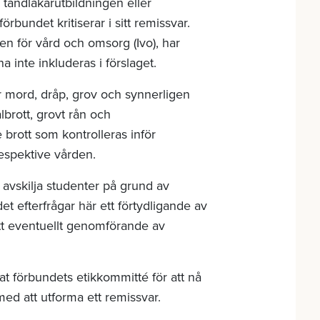
l tandläkarutbildningen eller
örbundet kritiserar i sitt remissvar.
en för vård och omsorg (Ivo), har
inte inkluderas i förslaget.
r mord, dråp, grov och synnerligen
brott, grovt rån och
 brott som kontrolleras inför
respektive vården.
 avskilja studenter på grund av
t efterfrågar här ett förtydligande av
tt eventuellt genomförande av
at förbundets etikkommitté för att nå
med att utforma ett remissvar.