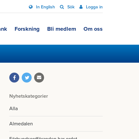
In English
Sök
Logga in
ank
Forskning
Bli medlem
Om oss
Nyhetskategorier
Alla
Almedalen