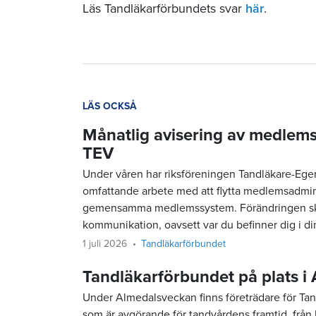
Läs Tandläkarförbundets svar
här
.
LÄS OCKSÅ
Månatlig avisering av medlemsa
TEV
Under våren har riksföreningen Tandläkare-Ege
omfattande arbete med att flytta medlemsadmini
gemensamma medlemssystem. Förändringen sker i
kommunikation, oavsett var du befinner dig i d
1 juli 2026
Tandläkarförbundet
Tandläkarförbundet på plats i
Under Almedalsveckan finns företrädare för Tandl
som är avgörande för tandvårdens framtid, från