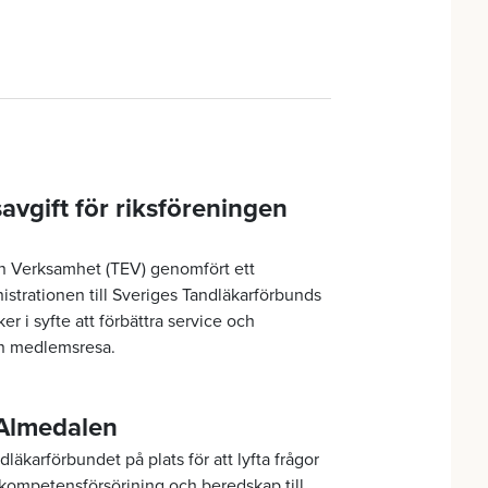
vgift för riksföreningen
n Verksamhet (TEV) genomfört ett
strationen till Sveriges Tandläkarförbunds
 syfte att förbättra service och
in medlemsresa.
 Almedalen
äkarförbundet på plats för att lyfta frågor
 kompetensförsörjning och beredskap till