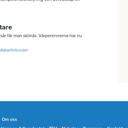
tare
sår får man skörda. Vårperennerna har nu
dläkarförbundet
Om oss