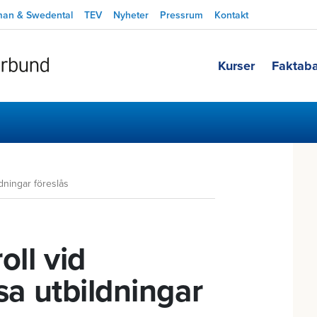
man & Swedental
TEV
Nyheter
Pressrum
Kontakt
Kurser
Faktab
ldningar föreslås
oll vid
ssa utbildningar