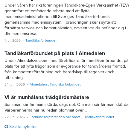
Under våren har riksföreningen Tandläkare-Egen Verksamhet (TEV)
genomfört ett omfattande arbete med att flytta
medlemsadministrationen till Sveriges Tandläkarförbunds
gemensamma medlemssystem. Förändringen sker i syfte att
förbättra service och kommunikation, oavsett var du befinner dig i
din medlemsresa.
1 juli 2026
Tandläkarförbundet
Tandläkarförbundet på plats i Almedalen
Under Almedalsveckan finns företrädare för Tandläkarförbundet på
plats för att lyfta frågor som är avgörande för tandvårdens framtid,
från kompetensförsörjning och beredskap till regelverk och
utbildning.
24 juni 2026
Almedalen
Tandläkarförbundet
Vi är munhålans trädgårdsmästare
Som man sår får man skörda, sägs det. Om man sår får man skörda.
Vårperennerna har nu redan blommat över,…
22 juni 2026
Förbundsordföranden har ordet
Tandläkarförbundet
Se alla nyheter