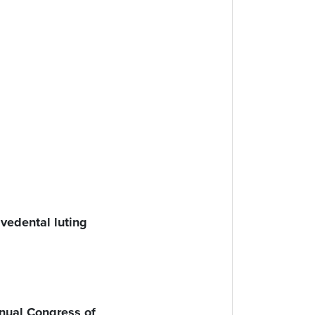
ivedental luting
nual Congress of