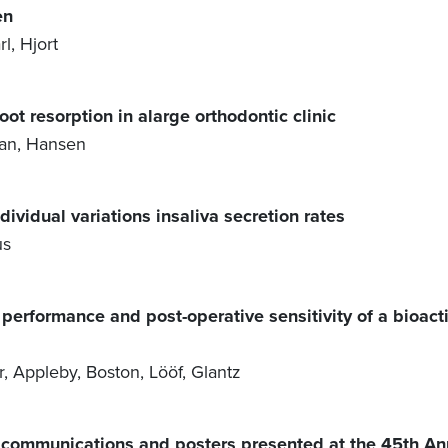
en
l, Hjort
t resorption in alarge orthodontic clinic
an, Hansen
ndividual variations insaliva secretion rates
us
 performance and post-operative sensitivity of a bioact
r, Appleby, Boston, Lööf, Glantz
e communications and posters presented at the 45th An