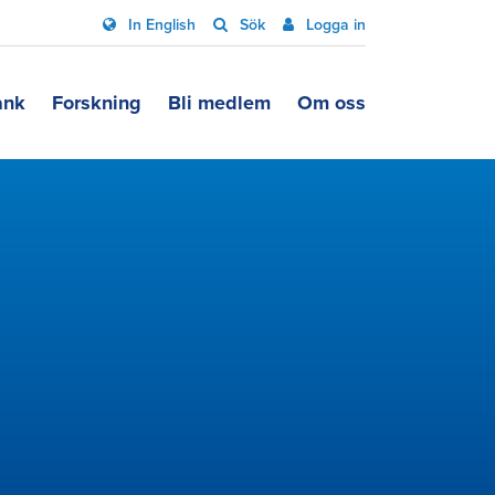
In English
Sök
Logga in
ank
Forskning
Bli medlem
Om oss