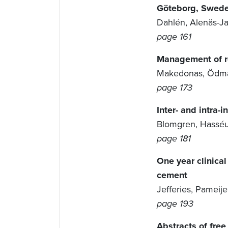
Göteborg, Swed
Dahlén, Alenäs-Jar
page 161
Management of roo
Makedonas, Ödm
page 173
Inter- and intra-i
Blomgren, Hassé
page 181
One year clinical
cement
Jefferies, Pameije
page 193
Abstracts of fre