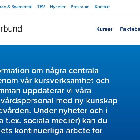
man & Swedental
TEV
Nyheter
Pressrum
Kontakt
Kurser
Faktab
ormation om några centrala
enom vår kursverksamhet och
mman uppdaterar vi våra
vårdspersonal med ny kunskap
dvården. Under nyheter och i
t.ex. sociala medier) kan du
ets kontinuerliga arbete för