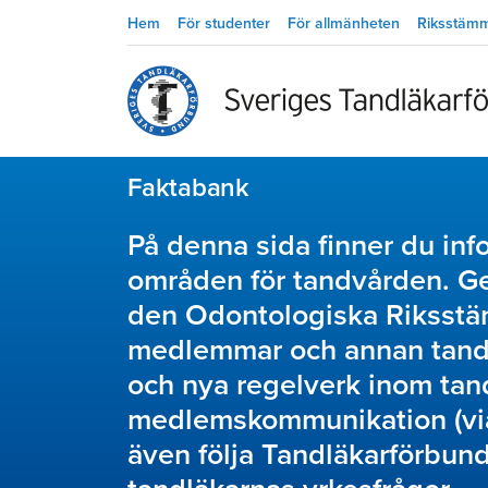
Hem
För studenter
För allmänheten
Riksstäm
Faktabank
På denna sida finner du inf
områden för tandvården. G
den Odontologiska Riksstä
medlemmar och annan tand
och nya regelverk inom tan
medlemskommunikation (via 
även följa Tandläkarförbund