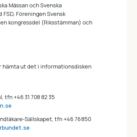
ska Mässan och Svenska
d FSD, Föreningen Svensk
 en kongressdel (Riksstämman) och
ler hämta ut det i informationsdisken
, tfn +46 31 708 82 35
n.se
ndläkare-Sällskapet, tfn +46 76 850
orbundet.se