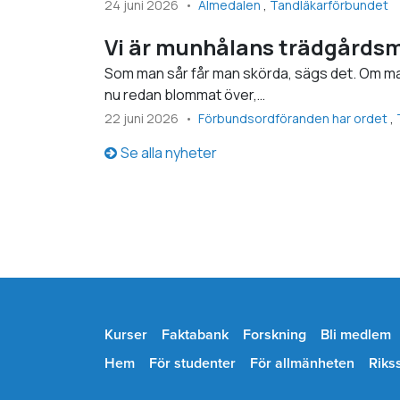
24 juni 2026
Almedalen
Tandläkarförbundet
Vi är munhålans trädgårds
Som man sår får man skörda, sägs det. Om ma
nu redan blommat över,…
22 juni 2026
Förbundsordföranden har ordet
Se alla nyheter
Kurser
Faktabank
Forskning
Bli medlem
Hem
För studenter
För allmänheten
Riks