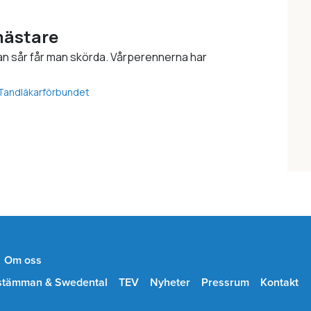
mästare
n sår får man skörda. Vårperennerna har
Tandläkarförbundet
Om oss
stämman & Swedental
TEV
Nyheter
Pressrum
Kontakt