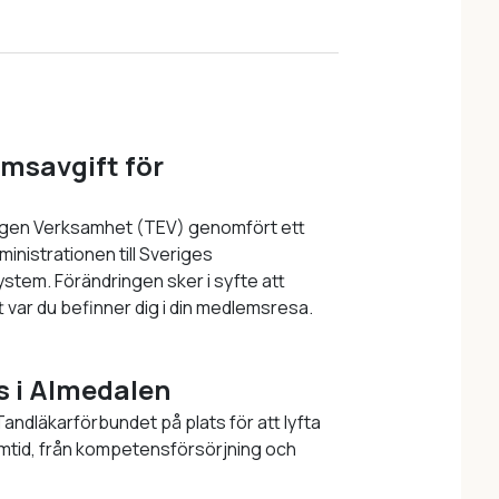
msavgift för
Egen Verksamhet (TEV) genomfört ett
nistrationen till Sveriges
m. Förändringen sker i syfte att
 var du befinner dig i din medlemsresa.
s i Almedalen
andläkarförbundet på plats för att lyfta
mtid, från kompetensförsörjning och