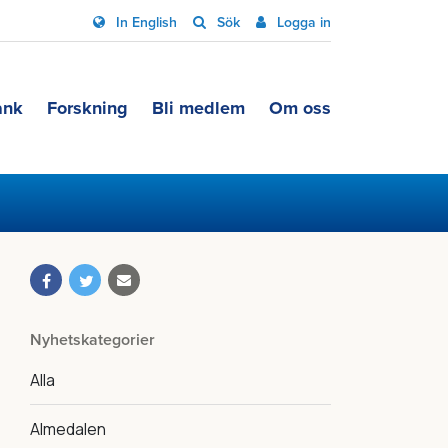
In English
Sök
Logga in
ank
Forskning
Bli medlem
Om oss
Nyhetskategorier
Alla
Almedalen