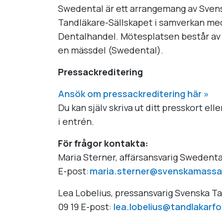
Swedental är ett arrangemang av Sven
Tandläkare-Sällskapet i samverkan me
Dentalhandel. Mötesplatsen består av
en mässdel (Swedental).
Pressackreditering
Ansök om pressackreditering här »
Du kan själv skriva ut ditt presskort el
i entrén.
För frågor kontakta:
Maria Sterner, affärsansvarig Swedental
E-post:
maria.sterner@svenskamassa
Lea Lobelius, pressansvarig Svenska Ta
09 19 E-post:
lea.lobelius@tandlakarf