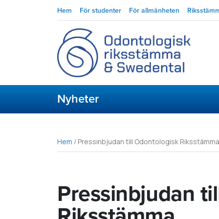
Hem
För studenter
För allmänheten
Riksstäm
Nyheter
Hem
/
Pressinbjudan till Odontologisk Riksstämm
Pressinbjudan ti
Riksstämma