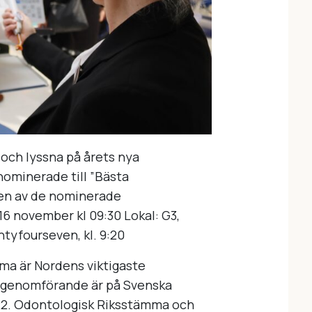
e och lyssna på årets nya
nominerade till ”Bästa
nen av de nominerade
6 november kl 09:30 Lokal: G3,
tyfourseven, kl. 9:20
a är Nordens viktigaste
a genomförande är på Svenska
22. Odontologisk Riksstämma och