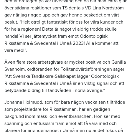
dentalföretagen på vår utveckling och då blir man extra glad
över sådana reaktioner som TS dentals VD Lina Nordström
gav när jag ringde upp och gav henne beskedet om vårt
beslut. ”Helt otroligt fantastiskt för oss för våra kunder och
för hela regionen! Detta är något vi aldrig trodde skulle
hända! Vi ser jättemycket fram emot Odontologisk
Riksstämma & Swedental i Umeå 2023! Alla kommer att
vara med!”.
Även flera stora arbetsgivare är mycket positiva och Gunilla
Svanholm, ordföranden för Folktandvårdsföreningen säger
”Att Svenska Tandläkare-Sällskapet lägger Odontologisk
Riksstämma & Swedental i Umeå är en viktig signal och ett
betydande bidrag till tandvården i norra Sverige.”
Johanna Holmudd, som för bara någon vecka sen tillträdde
som projektledare för Riksstämman, har en gedigen
bakgrund inom mäss- och eventbranschen. Hon ser med
spänning och entusiasm fram emot att få vara med och
planera för arrangemanget i Umeå men nu är det fokus på