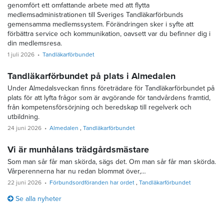
genomfört ett omfattande arbete med att flytta
medlemsadministrationen till Sveriges Tandläkarförbunds
gemensamma medlemssystem. Förändringen sker i syfte att
förbättra service och kommunikation, oavsett var du befinner dig i
din medlemsresa.
1 juli 2026
Tandläkarförbundet
Tandläkarförbundet på plats i Almedalen
Under Almedalsveckan finns företrädare för Tandläkarförbundet på
plats för att lyfta frågor som är avgörande för tandvårdens framtid,
från kompetensförsörjning och beredskap till regelverk och
utbildning.
24 juni 2026
Almedalen
Tandläkarförbundet
Vi är munhålans trädgårdsmästare
Som man sår får man skörda, sägs det. Om man sår får man skörda.
Vårperennerna har nu redan blommat över,…
22 juni 2026
Förbundsordföranden har ordet
Tandläkarförbundet
Se alla nyheter