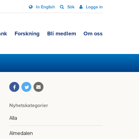
In English
Sök
Logga in
ank
Forskning
Bli medlem
Om oss
Nyhetskategorier
Alla
Almedalen