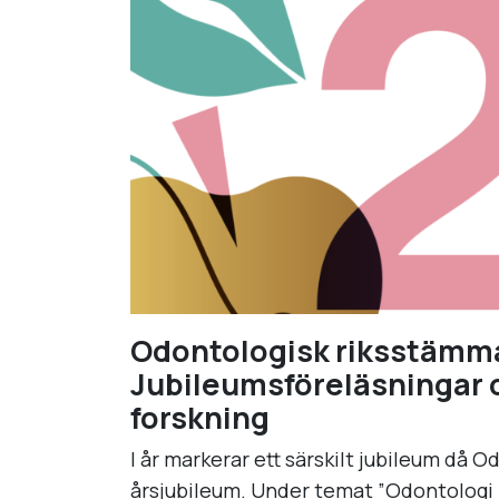
Odontologisk riksstämma 
Jubileumsföreläsningar
forskning
I år markerar ett särskilt jubileum då O
årsjubileum. Under temat ”Odontologi