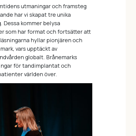
ramtidens utmaningar och framsteg
ande har vi skapat tre unika
ag. Dessa kommer belysa
r som har format och fortsätter att
läsningarna hyllar pionjären och
mark, vars upptäckt av
andvården globalt. Brånemarks
ningar för tandimplantat och
 patienter världen över.