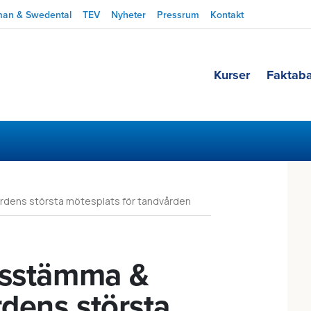
man & Swedental
TEV
Nyheter
Pressrum
Kontakt
Kurser
Faktab
rdens största mötesplats för tandvården
ksstämma &
dens största