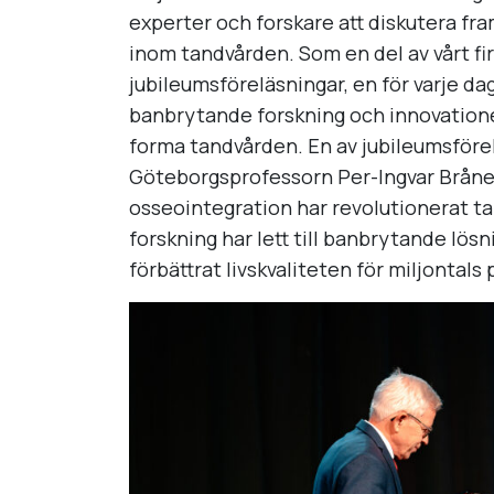
experter och forskare att diskutera f
inom tandvården. Som en del av vårt fir
jubileumsföreläsningar, en för varje d
banbrytande forskning och innovatione
forma tandvården. En av jubileumsföre
Göteborgsprofessorn Per-Ingvar Bråne
osseointegration har revolutionerat t
forskning har lett till banbrytande lös
förbättrat livskvaliteten för miljontals