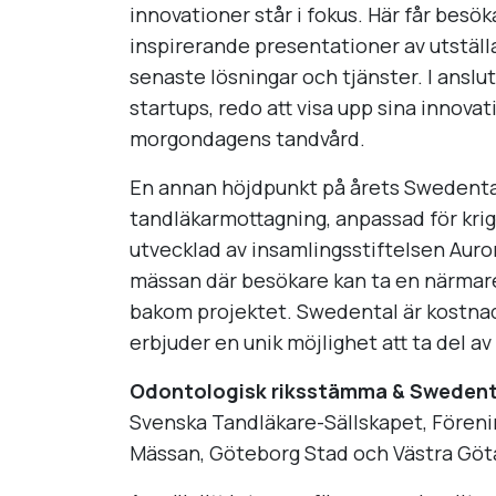
innovationer står i fokus. Här får besök
inspirerande presentationer av utställ
senaste lösningar och tjänster. I anslu
startups, redo att visa upp sina innova
morgondagens tandvård.
En annan höjdpunkt på årets Swedental
tandläkarmottagning, anpassad för krig
utvecklad av insamlingsstiftelsen Auror
mässan där besökare kan ta en närmare t
bakom projektet. Swedental är kostnads
erbjuder en unik möjlighet att ta del 
Odontologisk riksstämma & Swedent
Svenska Tandläkare-Sällskapet, Fören
Mässan, Göteborg Stad och Västra Göt