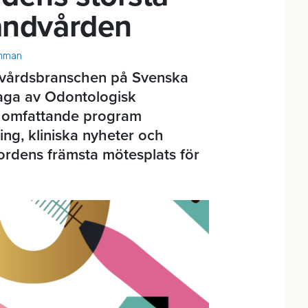
tandvården
ämman
vårdsbranschen på Svenska
laga av Odontologisk
t omfattande program
ng, kliniska nyheter och
ordens främsta mötesplats för