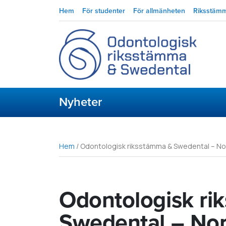
Hem
För studenter
För allmänheten
Riksstäm
Nyheter
Hem
/
Odontologisk riksstämma & Swedental – No
Odontologisk ri
Swedental – Nor