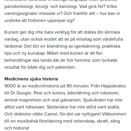
parodontologi, kirurgi och kariologi. Vad gick fel? Vilka
varningssignaler missade vi? Och framför allt – hur kan vi
undvika att historien upprepar sig?
Kursen ger dig inte bara verktyg för att stärka din kliniska
vardag, utan också modet att se på misstag som värdefulla
lärdomar. Det blir en blandning av igenkänning, praktiska
tips och ny kunskap. Målet med kursen är att fler
behandlingar ska landa där de hör hemma: som lyckade
resultat för både dig och patienten.
Medicinens sjuka historia
9000 år av medicinhistoria på 90 minuter. Från Hippokrates
till Dr Google. Pest och kolera, åderlåtning och lobotomi,
animal magnetism och oral galvanism. Sjukvården har inte
alltid varit hälsosam. Sköterskor har inte alltid varit snälla.
Och doktorer rökte Camel, för det var nyttigare! Välkommen
till en musikalisk föreläsning med vetenskap, skratt, sång
och historia!