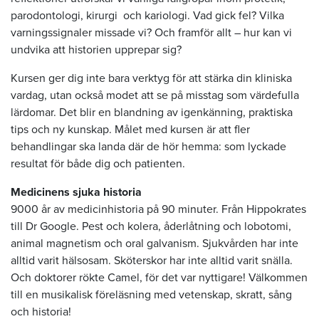
parodontologi, kirurgi och kariologi. Vad gick fel? Vilka
varningssignaler missade vi? Och framför allt – hur kan vi
undvika att historien upprepar sig?
Kursen ger dig inte bara verktyg för att stärka din kliniska
vardag, utan också modet att se på misstag som värdefulla
lärdomar. Det blir en blandning av igenkänning, praktiska
tips och ny kunskap. Målet med kursen är att fler
behandlingar ska landa där de hör hemma: som lyckade
resultat för både dig och patienten.
Medicinens sjuka historia
9000 år av medicinhistoria på 90 minuter. Från Hippokrates
till Dr Google. Pest och kolera, åderlåtning och lobotomi,
animal magnetism och oral galvanism. Sjukvården har inte
alltid varit hälsosam. Sköterskor har inte alltid varit snälla.
Och doktorer rökte Camel, för det var nyttigare! Välkommen
till en musikalisk föreläsning med vetenskap, skratt, sång
och historia!